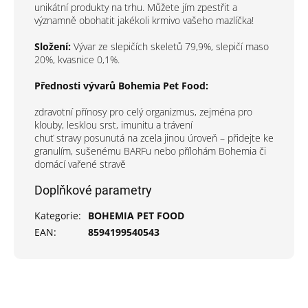
unikátní produkty na trhu. Můžete jím zpestřit a
významně obohatit jakékoli krmivo vašeho mazlíčka!
Složení:
Vývar ze slepičích skeletů 79,9%, slepičí maso
20%, kvasnice 0,1%.
Přednosti vývarů Bohemia Pet Food:
zdravotní přínosy pro celý organizmus, zejména pro
klouby, lesklou srst, imunitu a trávení
chuť stravy posunutá na zcela jinou úroveň – přidejte ke
granulím, sušenému BARFu nebo přílohám Bohemia či
domácí vařené stravě
Doplňkové parametry
Kategorie
:
BOHEMIA PET FOOD
EAN
:
8594199540543