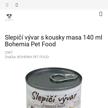
Přejít
na
obsah
Náku
koší
Slepičí vývar s kousky masa 140 ml
Bohemia Pet Food
2367
Značka:
BOHEMIA PET FOOD