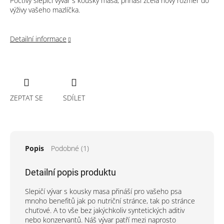
Poctivý slepičí vývar s kousky masa, přináší zcela nový rozměr do
výživy vašeho mazlíčka.
Detailní informace
ZEPTAT SE
SDÍLET
Popis
Podobné (1)
Detailní popis produktu
Slepičí vývar s kousky masa přináší pro vašeho psa
mnoho benefitů jak po nutriční stránce, tak po stránce
chuťové. A to vše bez jakýchkoliv syntetických aditiv
nebo konzervantů. Náš vývar patří mezi naprosto