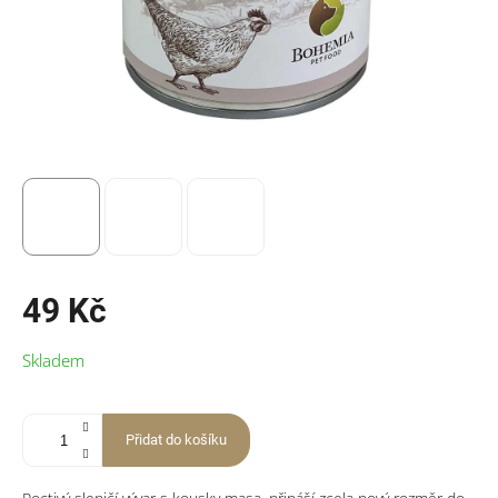
49 Kč
Měrná
Skladem
cena:
Přidat do košíku