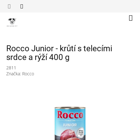
Přejít
na
obsah
Náku
koší
Rocco Junior - krůtí s telecími
srdce a rýží 400 g
2811
Značka:
Rocco