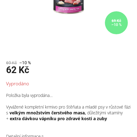
69 Kč
–10 %
69 Kč
–10 %
62 Kč
Měrná
Vyprodáno
cena:
Položka byla vyprodána…
Vyvážené kompletní krmivo pro štěňata a mladé psy v růstové fázi
s
velkým množstvím čerstvého masa,
důležitými vitamíny
+
extra dávkou vápníku pro zdravé kosti a zuby
Detailní informace