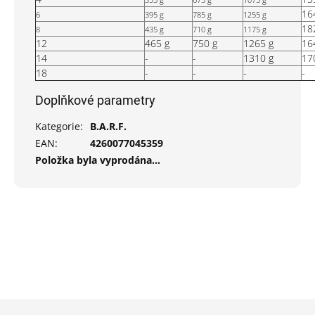
16
6
395 g
785 g
1255 g
18
8
435 g
710 g
1175 g
12
465 g
750 g
1265 g
16
14
-
-
1310 g
17
18
-
-
-
-
Doplňkové parametry
Kategorie
:
B.A.R.F.
EAN
:
4260077045359
Položka byla vyprodána…
Z