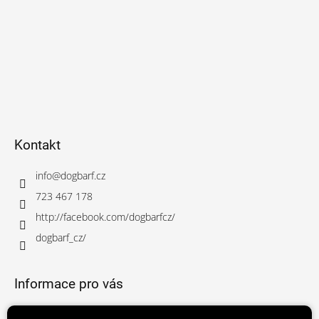
Kontakt
info
@
dogbarf.cz
723 467 178
http://facebook.com/dogbarfcz/
dogbarf_cz/
Informace pro vás
Obchodní podmínky