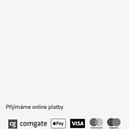
á
p
a
t
í
Přijímáme online platby