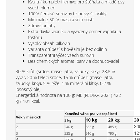
Kvalitní kompletní krmivo pro štěňata a mladé psy
všech plemen
100% čerstvé suroviny té nejvyšší kvality
Minimálně 50 % masa a vnitřností
Zdravé přílohy
Extra dávka vápníku a vyvážený poměr vápníku a
fosforu
Vysoký obsah bílkovin
Varianta drůbeží s hovězím je bez obilnin
Transparentní výčet všech surovin
Bez chemických aromat, barviv a dochucovadel
30 % krůtí (srdce, maso, játra, žaludky, krky), 28,8 %
vývar, 20 % telecí srdce, 15 % drůbeží (maso, játra,
žaludky, krky), 5 % rýže, 1 % minerální látky, 0,2 %
lososový olej.
Energetická hodnota na 100 g: ME (FEDIAF, 2021) 422
kJ / 101 kcal.
Konečná váha psa v dospělosti
Věk v měsících
10 kg
20 kg
30
5 kg
80
2
240 g
335 g
485 g
12
3
335 g
510 g
790 g
4
15
355 g
675 g
1075 g