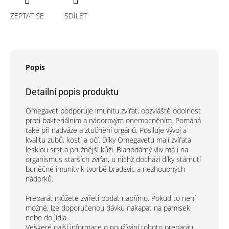
ZEPTAT SE
SDÍLET
Popis
Detailní popis produktu
Omegavet podporuje imunitu zvířat, obzvláště odolnost
proti bakteriálním a nádorovým onemocněním. Pomáhá
také při nadváze a ztučnění orgánů. Posiluje vývoj a
kvalitu zubů, kostí a očí. Díky Omegavetu mají zvířata
lesklou srst a pružnější kůži. Blahodárný vliv má i na
organismus starších zvířat, u nichž dochází díky stárnutí
buněčné imunity k tvorbě bradavic a nezhoubných
nádorků.
Preparát můžete zvířeti podat napřímo. Pokud to není
možné, lze doporučenou dávku nakapat na pamlsek
nebo do jídla.
Veškeré další informace o používání tohoto preparátu,