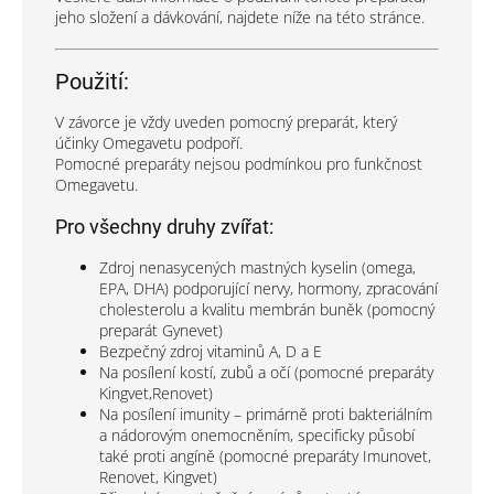
jeho složení a dávkování, najdete níže na této stránce.
Použití:
V závorce je vždy uveden pomocný preparát, který
účinky Omegavetu podpoří.
Pomocné preparáty nejsou podmínkou pro funkčnost
Omegavetu.
Pro všechny druhy zvířat:
Zdroj nenasycených mastných kyselin (omega,
EPA, DHA) podporující nervy, hormony, zpracování
cholesterolu a kvalitu membrán buněk (pomocný
preparát Gynevet)
Bezpečný zdroj vitaminů A, D a E
Na posílení kostí, zubů a očí (pomocné preparáty
Kingvet,Renovet)
Na posílení imunity
– primárně proti bakteriálním
a nádorovým onemocněním, specificky působí
také proti angíně (pomocné preparáty Imunovet,
Renovet, Kingvet)