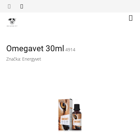
Přejít
na
obsah
Náku
koší
Omegavet 30ml
4914
Značka:
Energyvet