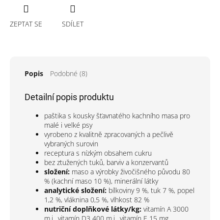
ZEPTAT SE
SDÍLET
Popis
Podobné (8)
Detailní popis produktu
paštika s kousky šťavnatého kachního masa pro
malé i velké psy
vyrobeno z kvalitně zpracovaných a pečlivě
vybraných surovin
receptura s nízkým obsahem cukru
bez ztužených tuků, barviv a konzervantů
složení:
maso a výrobky živočišného původu 80
% (kachní maso 10 %), minerální látky
analytické složení:
bílkoviny 9 %, tuk 7 %, popel
1,2 %, vláknina 0,5 %, vlhkost 82 %
nutriční doplňkové látky/kg:
vitamín A 3000
m.j., vitamín D3 400 m.j., vitamín E 15 mg