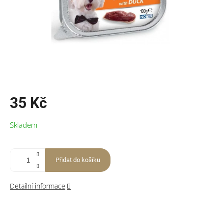
35 Kč
Měrná
Skladem
cena:
Přidat do košíku
Detailní informace