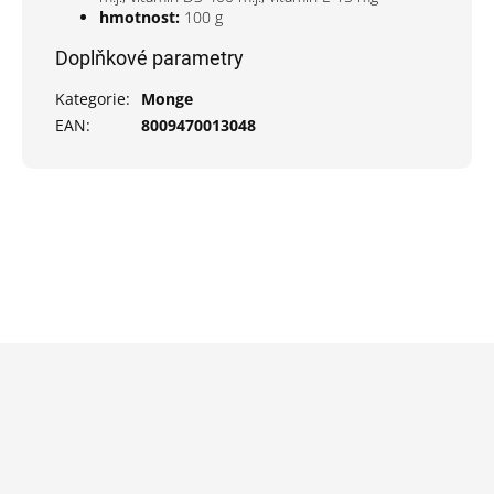
hmotnost
:
100 g
Doplňkové parametry
Kategorie
:
Monge
EAN
:
8009470013048
Z
á
p
a
t
í