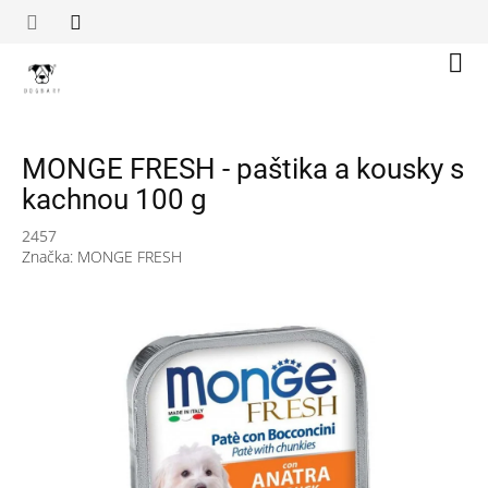
Přejít
na
obsah
Náku
koší
MONGE FRESH - paštika a kousky s
kachnou 100 g
2457
Značka:
MONGE FRESH