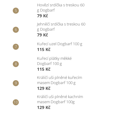
Hovězí srdíčka s treskou 60
g Dogbarf
79 Kč
Jehněčí srdíčka s treskou 60
g Dogbarf
79 Kč
Kuřecí uzel Dogbarf 100 g
115 Kč
Kuřecí plátky měkké
Dogbarf 100 g
115 Kč
Králičí uši plněné kuřecím
masem Dogbarf 100 g
129 Kč
Králičí uši plněné kachním
masem Dogbarf 100g
129 Kč