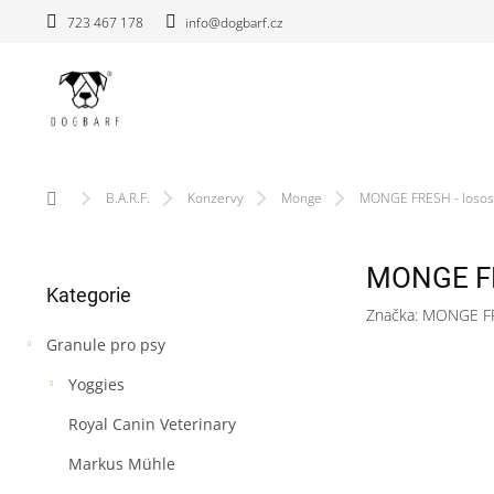
Přejít
723 467 178
info@dogbarf.cz
na
obsah
Domů
B.A.R.F.
Konzervy
Monge
MONGE FRESH - losos 
P
MONGE FRE
Přeskočit
o
Kategorie
kategorie
s
Značka:
MONGE F
t
Granule pro psy
r
a
Yoggies
n
n
Royal Canin Veterinary
í
Markus Mühle
p