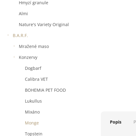
a
Hmyzí granule
n
e
Almi
l
Nature's Variety Original
B.A.R.F.
Mražené maso
Konzervy
Dogbarf
Calibra VET
BOHEMIA PET FOOD
Lukullus
Mixáno
Popis
P
Monge
Topstein