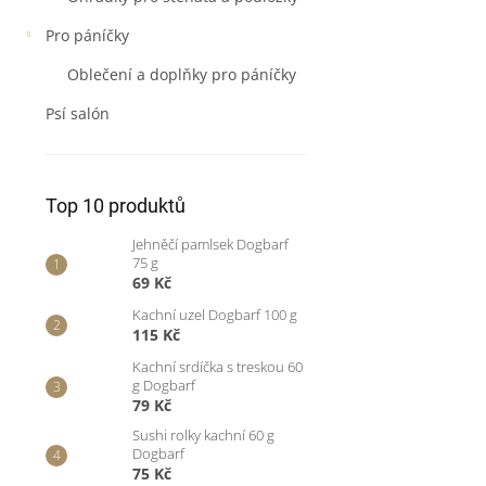
Pro páníčky
Oblečení a doplňky pro páníčky
Psí salón
Top 10 produktů
Jehněčí pamlsek Dogbarf
75 g
69 Kč
Kachní uzel Dogbarf 100 g
115 Kč
Kachní srdíčka s treskou 60
g Dogbarf
79 Kč
Sushi rolky kachní 60 g
Dogbarf
75 Kč