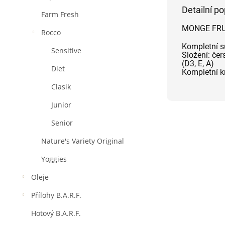
Detailní p
Farm Fresh
MONGE FRUI
Rocco
Kompletní s
Sensitive
Složení: čer
(D3, E, A)
Diet
Kompletní kr
Clasik
Junior
Senior
Nature's Variety Original
Yoggies
Oleje
Přílohy B.A.R.F.
Hotový B.A.R.F.