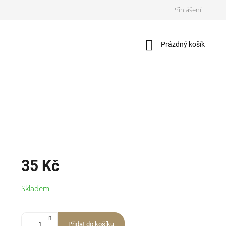
Přihlášení
Nákupní
Prázdný košík
košík
35 Kč
Měrná
Skladem
cena:
Přidat do košíku