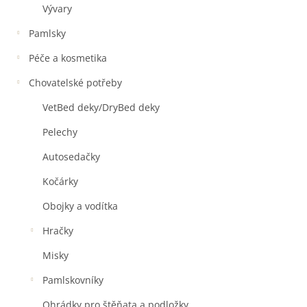
Vývary
Pamlsky
Péče a kosmetika
Chovatelské potřeby
VetBed deky/DryBed deky
Pelechy
Autosedačky
Kočárky
Obojky a vodítka
Hračky
Misky
Pamlskovníky
Ohrádky pro štěňata a podložky