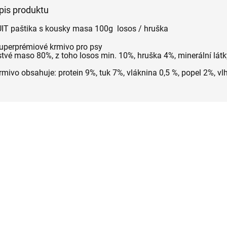
opis produktu
T paštika s kousky masa 100g losos / hruška
uperprémiové krmivo pro psy
stvé maso 80%, z toho losos min. 10%, hruška 4%, minerální látk
mivo obsahuje: protein 9%, tuk 7%, vláknina 0,5 %, popel 2%, v