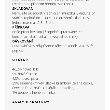
uvedeno na předním horním sváru obalu.
SKLADOVÁNÍ
Nemusíte skladovat v lednici ani mrazáku. Skladujte při
stabilní teplotě do + 30 °C. Po otevření skladujte v
lednici maximálně 3 - 5 dní.
PŘÍPRAVA
Naše produkty jsou již tepelně zpracované. Ke
konzumaci stačí rozbalit a vysypat do misky.
DÁVKOVÁNÍ
Dávkování vždy přizpůsobte tělesné kondici a aktivitě
pejska.
SLOŽENÍ:
46,2% hovězí krk
9% hovězí srdce
4,8% hovězí játra
39% zelenina (mrkev, sladké brambory, zelená čočka,
červená řepa, hrášek, kvéták a brokolice)
1% petržel a lnené semínko
ANALYTICKÁ SLOŽKY: