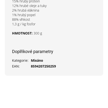
15% hrubý protein
12% hrubé oleje a tuky
2% hrubá vláknina
1% hrubý popel
88% vlhkost
1,3 g / kg fosfor
HMOTNOST:
300 g
Doplňkové parametry
Kategorie
:
Mixáno
EAN
:
8594207250259