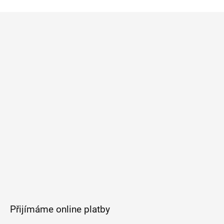
Z
á
p
a
t
í
Přijímáme online platby