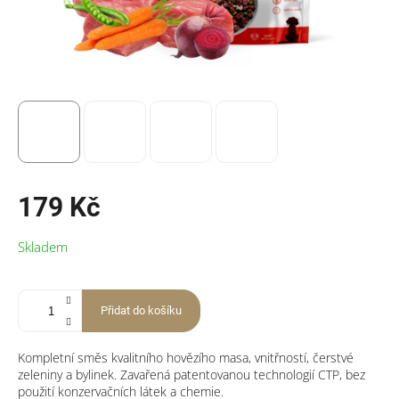
179 Kč
Měrná
Skladem
cena:
Přidat do košíku
Kompletní směs kvalitního hovězího masa, vnitřností, čerstvé
zeleniny a bylinek. Zavařená patentovanou technologií CTP, bez
použití konzervačních látek a chemie.