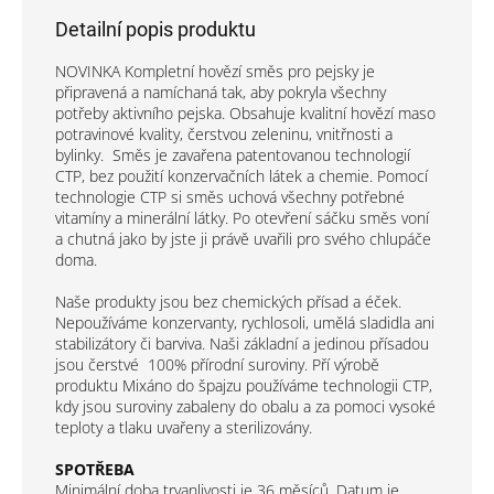
Detailní popis produktu
NOVINKA Kompletní hovězí směs pro pejsky je
připravená a namíchaná tak, aby pokryla všechny
potřeby aktivního pejska. Obsahuje kvalitní hovězí maso
potravinové kvality, čerstvou zeleninu, vnitřnosti a
bylinky. Směs je zavařena patentovanou technologií
CTP, bez použití konzervačních látek a chemie. Pomocí
technologie CTP si směs uchová všechny potřebné
vitamíny a minerální látky. Po otevření sáčku směs voní
a chutná jako by jste ji právě uvařili pro svého chlupáče
doma.
Naše produkty jsou bez chemických přísad a éček.
Nepoužíváme konzervanty, rychlosoli, umělá sladidla ani
stabilizátory či barviva. Naši základní a jedinou přísadou
jsou čerstvé 100% přírodní suroviny. Pří výrobě
produktu Mixáno do špajzu používáme technologii CTP,
kdy jsou suroviny zabaleny do obalu a za pomoci vysoké
teploty a tlaku uvařeny a sterilizovány.
SPOTŘEBA
Minimální doba trvanlivosti je 36 měsíců. Datum je