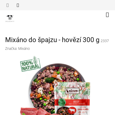
Přejít
na
obsah
Náku
koší
Mixáno do špajzu - hovězí 300 g
2337
Značka:
Mixáno