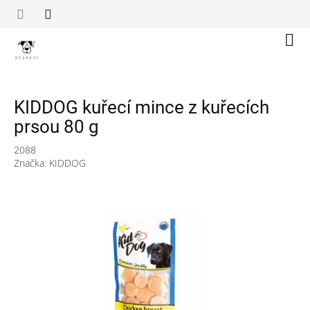
Přejít
na
obsah
Náku
koší
KIDDOG kuřecí mince z kuřecích
prsou 80 g
2088
Značka:
KIDDOG