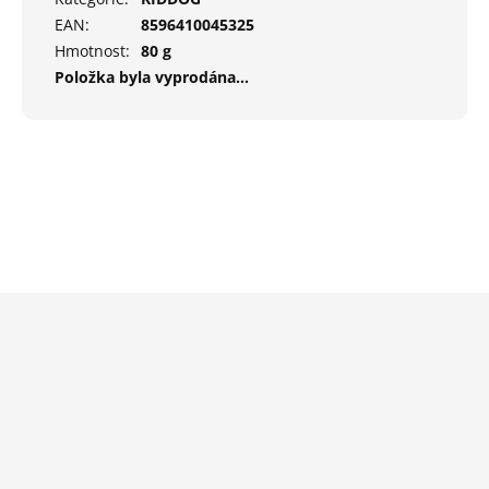
EAN
:
8596410045325
Hmotnost
:
80 g
Položka byla vyprodána…
Z
á
p
a
t
í