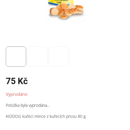
75 Kč
Měrná
Vyprodáno
cena:
Položka byla vyprodána…
KIDDOG kuřecí mince z kuřecích prsou 80 g