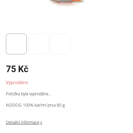
75 Kč
Měrná
Vyprodáno
cena:
Položka byla vyprodána…
KIDDOG 100% kachní prsa 80 g
Detailní informace