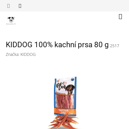
Přejít
na
obsah
Náku
koší
KIDDOG 100% kachní prsa 80 g
2517
Značka:
KIDDOG