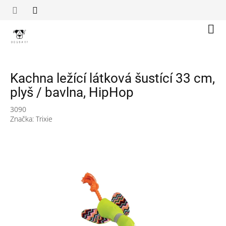
Přejít
na
obsah
Náku
koší
Kachna ležící látková šustící 33 cm,
plyš / bavlna, HipHop
3090
Značka:
Trixie