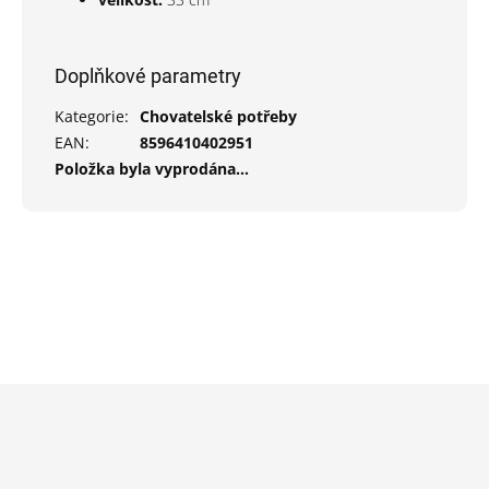
Doplňkové parametry
Kategorie
:
Chovatelské potřeby
EAN
:
8596410402951
Položka byla vyprodána…
Z
á
p
a