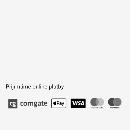
t
í
Přijímáme online platby