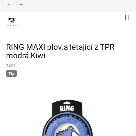
Přejít
na
obsah
Náku
koší
RING MAXI plov.a létající z TPR
modrá Kiwi
3491
Tip