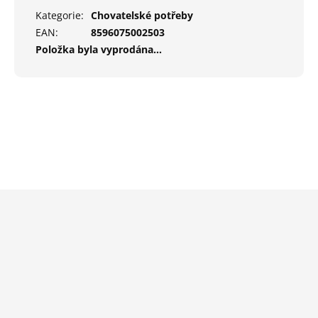
Kategorie
:
Chovatelské potřeby
EAN
:
8596075002503
Položka byla vyprodána…
Z
á
p
a
t
í