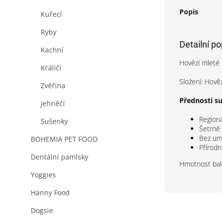
Popis
Kuřecí
Ryby
Detailní p
Kachní
Hovězí mleté 
Králičí
Složení: Hově
Zvěřina
Přednosti s
Jehněčí
Regioná
Sušenky
Šetrně
Bez umě
BOHEMIA PET FOOD
Přírod
Dentální pamlsky
Hmotnost bal
Yoggies
Hanny Food
Dogsie