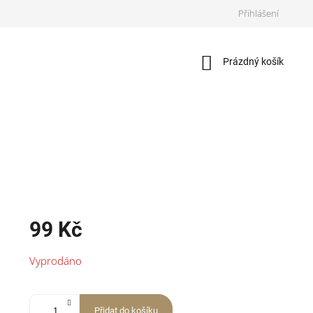
Přihlášení
Nákupní
Prázdný košík
košík
99 Kč
Měrná
Vyprodáno
cena:
Přidat do košíku