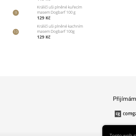
Králičí uši plněné kuřecím
masem Dogbarf 100 g
129 Kč
Králičí uši plněné kachním
masem Dogbarf 100g
129 Kč
Z
á
p
Přijímám
a
t
í
Tento web p