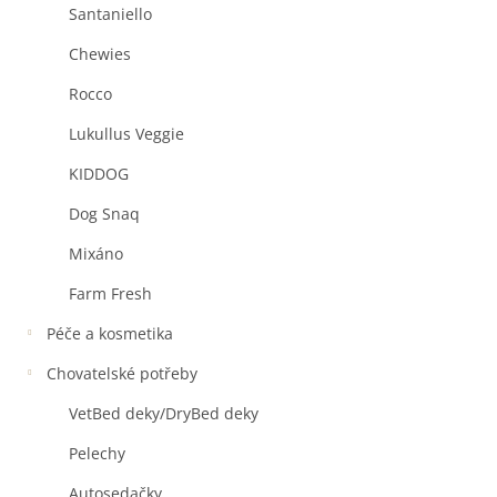
Santaniello
Chewies
Rocco
Lukullus Veggie
KIDDOG
Dog Snaq
Mixáno
Farm Fresh
Péče a kosmetika
Chovatelské potřeby
VetBed deky/DryBed deky
Pelechy
Autosedačky