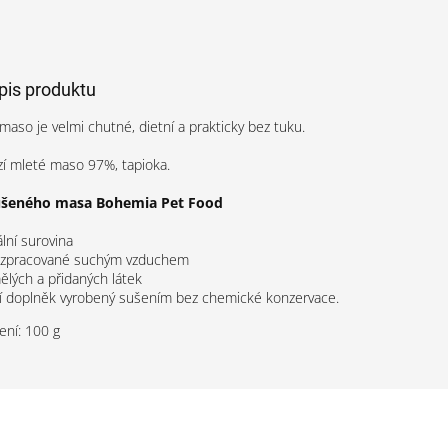
opis produktu
maso je velmi chutné, dietní a prakticky bez tuku.
zí mleté maso 97%, tapioka.
ušeného masa Bohemia Pet Food
lní surovina
 zpracované suchým vzduchem
lých a přidaných látek
ní doplněk vyrobený sušením bez chemické konzervace.
ení: 100 g