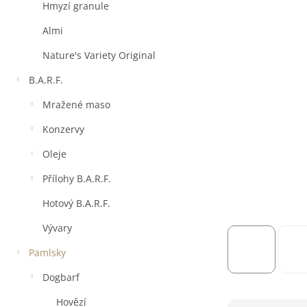
a
Hmyzí granule
n
e
Almi
l
Nature's Variety Original
B.A.R.F.
Mražené maso
Konzervy
Oleje
Přílohy B.A.R.F.
Hotový B.A.R.F.
Vývary
Pamlsky
Dogbarf
Hovězí