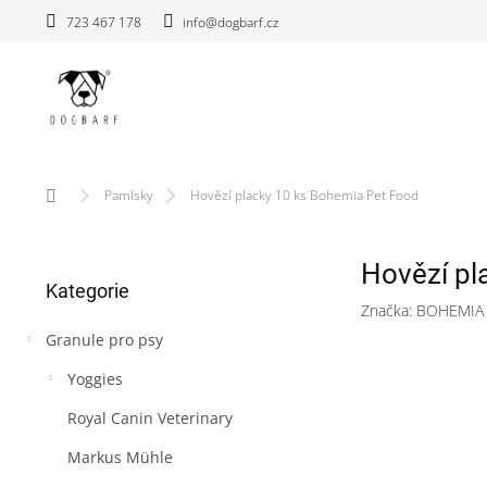
Přejít
723 467 178
info@dogbarf.cz
na
obsah
Domů
Pamlsky
Hovězí placky 10 ks Bohemia Pet Food
P
Hovězí pl
Přeskočit
o
Kategorie
kategorie
s
Značka:
BOHEMIA
t
Granule pro psy
r
a
Yoggies
n
n
Royal Canin Veterinary
í
Markus Mühle
p