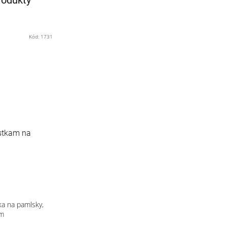
Kód:
1731
stkam na
ka na pamlsky,
cm