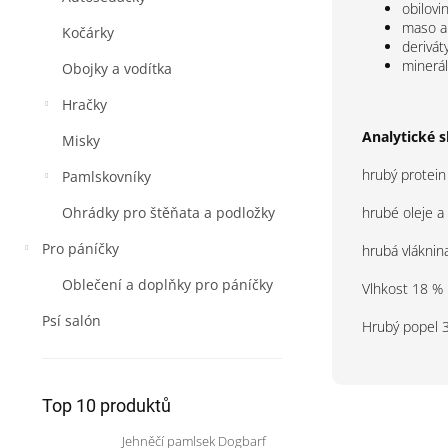
obilovi
maso a
Kočárky
derivát
minerál
Obojky a vodítka
Hračky
Analytické s
Misky
hrubý protein
Pamlskovníky
hrubé oleje a
Ohrádky pro štěňata a podložky
Pro páníčky
hrubá vláknin
Oblečení a doplňky pro páníčky
Vlhkost 18 %
Psí salón
Hrubý popel 
Top 10 produktů
Jehněčí pamlsek Dogbarf