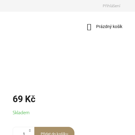
Přihlášení
Nákupní
Prázdný košík
košík
69 Kč
Měrná
Skladem
cena:
Přidat do košíku