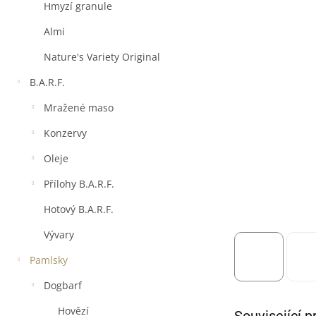
a
Hmyzí granule
n
e
Almi
l
Nature's Variety Original
B.A.R.F.
Mražené maso
Konzervy
Oleje
Přílohy B.A.R.F.
Hotový B.A.R.F.
Vývary
Pamlsky
Dogbarf
Hovězí
Související p