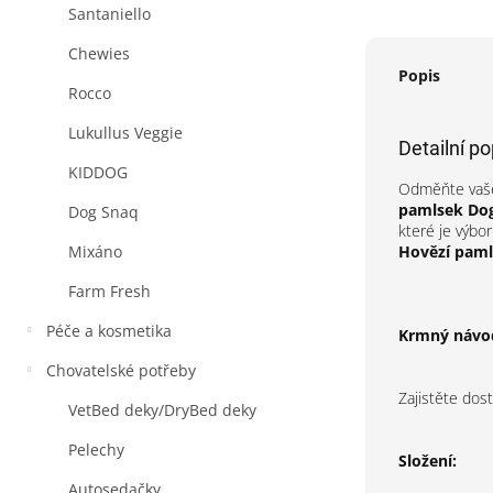
Santaniello
Chewies
Popis
Rocco
Lukullus Veggie
Detailní p
KIDDOG
Odměňte vaše
pamlsek
Dog
Dog Snaq
které je výbo
Hovězí pam
Mixáno
Farm Fresh
Péče a kosmetika
Krmný návo
Chovatelské potřeby
Zajistěte dos
VetBed deky/DryBed deky
Pelechy
Složení:
Autosedačky