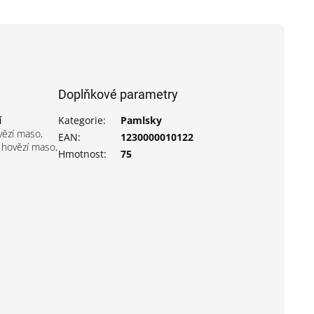
Doplňkové parametry
í
Kategorie
:
Pamlsky
vězí maso,
EAN
:
1230000010122
 hovězí maso,
Hmotnost
:
75