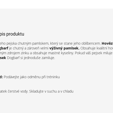
opis produktu
ho pejska chutným pamlskem, který se stane jeho oblíbencem.
Hověz
barf
je chutný a zároveň velmi
výživný pamlsek.
Obsahuje kvalitní ho
rným zdrojem zinku a obsahuje mastné kyseliny. Pokud váš pejsek miluje
lsek
Dogbarf si jednoduše zamiluje.
d:
Podávejte jako odměnu při tréninku
tatek čerstvé vody. Skladujte v suchu a v chladu