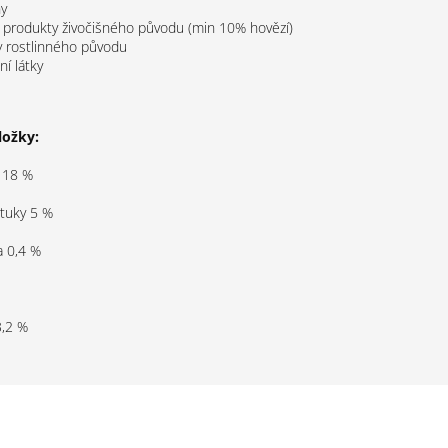
ny
 produkty živočišného původu (min 10% hovězí)
y rostlinného původu
ní látky
ložky:
 18 %
 tuky 5 %
a 0,4 %
3,2 %