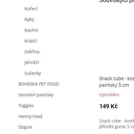
Kuřecí
Ryby
Kachní
Králičí
Zvěřina
Jehněčí
Sušenky
Snack cube - ko
BOHEMIA PET FOOD
pamlsky 5 cm
Vyprodáno
Dentální pamlsky
149 Kč
Yoggies
Hanny Food
Snack cube - kost
přírodní guma, 5 
Dogsie