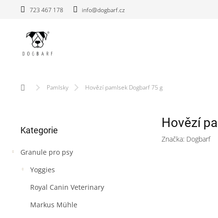
Přejít
723 467 178
info@dogbarf.cz
na
obsah
Domů
Pamlsky
Hovězí pamlsek Dogbarf 75 g
P
Hovězí pa
Přeskočit
o
Kategorie
kategorie
s
Značka:
Dogbarf
t
Granule pro psy
r
a
Yoggies
n
n
Royal Canin Veterinary
í
Markus Mühle
p