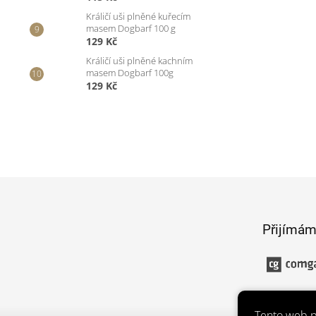
Králičí uši plněné kuřecím
masem Dogbarf 100 g
129 Kč
Králičí uši plněné kachním
masem Dogbarf 100g
129 Kč
Z
á
p
Přijímám
a
t
í
Tento web p