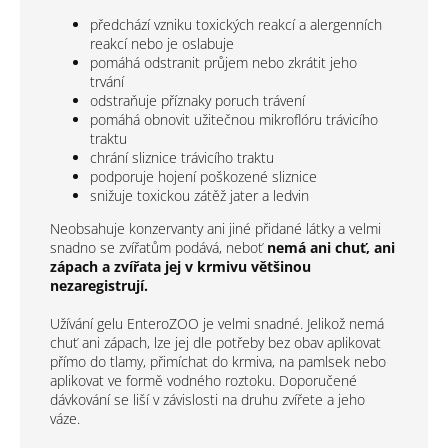
předchází vzniku toxických reakcí a alergenních
reakcí nebo je oslabuje
pomáhá odstranit průjem nebo zkrátit jeho
trvání
odstraňuje příznaky poruch trávení
pomáhá obnovit užitečnou mikroflóru trávicího
traktu
chrání sliznice trávicího traktu
podporuje hojení poškozené sliznice
snižuje toxickou zátěž jater a ledvin
Neobsahuje konzervanty ani jiné přidané látky a velmi
snadno se zvířatům podává, neboť
nemá ani chuť, ani
zápach a zvířata jej v krmivu většinou
nezaregistrují.
Užívání gelu EnteroZOO je velmi snadné. Jelikož nemá
chuť ani zápach, lze jej dle potřeby bez obav aplikovat
přímo do tlamy, přimíchat do krmiva, na pamlsek nebo
aplikovat ve formě vodného roztoku. Doporučené
dávkování se liší v závislosti na druhu zvířete a jeho
váze.