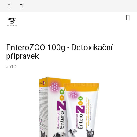
Přejít
na
obsah
Náku
koší
EnteroZOO 100g - Detoxikační
přípravek
3512