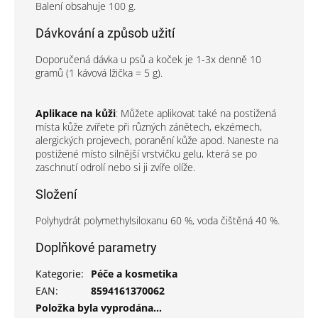
Balení obsahuje 100 g.
Dávkování a způsob užití
Doporučená dávka u psů a koček je 1-3x denně 10
gramů (1 kávová lžička = 5 g).
Aplikace na kůži
: Můžete aplikovat také na postižená
místa kůže zvířete při různých zánětech, ekzémech,
alergických projevech, poranění kůže apod. Naneste na
postižené místo silnější vrstvičku gelu, která se po
zaschnutí odrolí nebo si ji zvíře olíže.
Složení
Polyhydrát polymethylsiloxanu 60 %, voda čištěná 40 %.
Doplňkové parametry
Kategorie
:
Péče a kosmetika
EAN
:
8594161370062
Položka byla vyprodána…