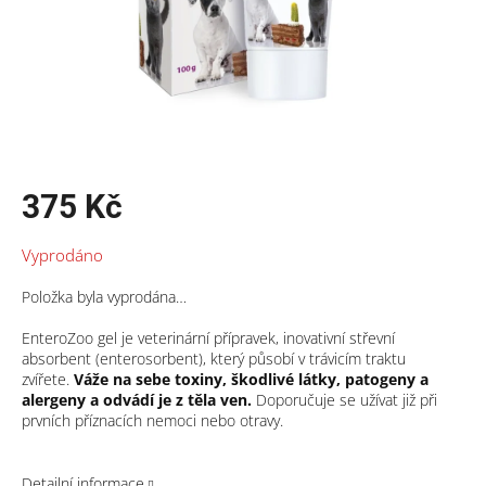
375 Kč
Měrná
Vyprodáno
cena:
Položka byla vyprodána…
EnteroZoo gel je veterinární přípravek, inovativní střevní
absorbent (enterosorbent), který působí v trávicím traktu
zvířete.
Váže na sebe toxiny, škodlivé látky, patogeny a
alergeny a odvádí je z těla ven.
Doporučuje se užívat již při
prvních příznacích nemoci nebo otravy.
Detailní informace