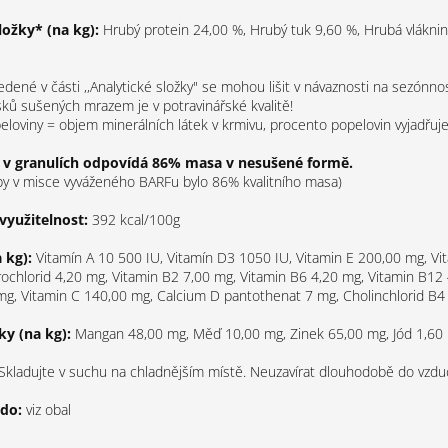
ložky* (na kg):
Hrubý protein 24,00 %, Hrubý tuk 9,60 %, Hrubá vláknin
dené v části ,,Analytické složky" se mohou lišit v návaznosti na sezónno
ků sušených mrazem je v potravinářské kvalitě!
loviny = objem minerálních látek v krmivu, procento popelovin vyjadřuj
v granulích odpovídá 86% masa v nesušené formě.
o by v misce vyváženého BARFu bylo 86% kvalitního masa)
využitelnost:
392 kcal/100g
a kg):
Vitamín A 10 500 IU, Vitamín D3 1050 IU, Vitamin E 200,00 mg, Vi
rochlorid 4,20 mg, Vitamin B2 7,00 mg, Vitamin B6 4,20 mg, Vitamin B12 
mg, Vitamin C 140,00 mg, Calcium D pantothenat 7 mg, Cholinchlorid B
ky (na kg):
Mangan 48,00 mg, Měď 10,00 mg, Zinek 65,00 mg, Jód 1,60
Skladujte v suchu na chladnějším místě. Neuzavírat dlouhodobě do vzd
 do:
viz obal