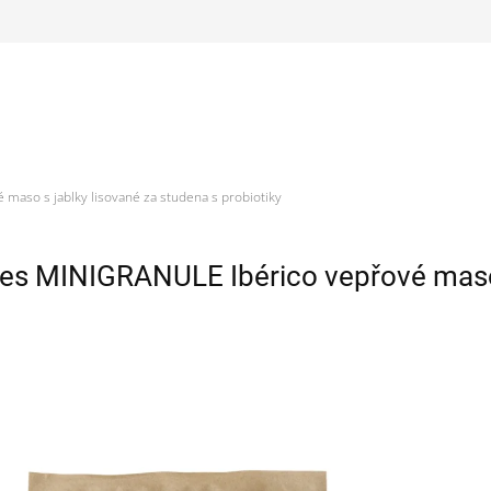
maso s jablky lisované za studena s probiotiky
es MINIGRANULE Ibérico vepřové maso s