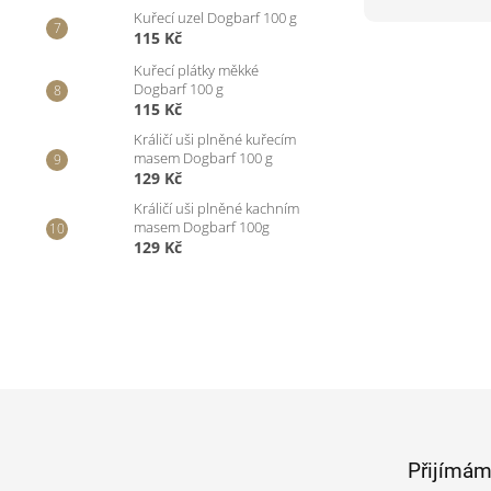
Kuřecí uzel Dogbarf 100 g
115 Kč
Kuřecí plátky měkké
Dogbarf 100 g
115 Kč
Králičí uši plněné kuřecím
masem Dogbarf 100 g
129 Kč
Králičí uši plněné kachním
masem Dogbarf 100g
129 Kč
Z
á
p
Přijímám
a