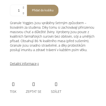
Přidat do košíku
Granule Yoggies jsou vyráběny šetrným způsobem –
lisováním za studena. Díky tomu si zachovávají přirozenou
masovou chuť a důležité živiny. Vyrobeny jsou pouze z
kvalitních farmářských surovin bez obilovin, sóji a umělých
přísad. Obsahují 86 % kvalitního masa (před sušením).
Granule jsou snadno stravitelné, a díky probiotikům
posilují imunitu a zdravé trávení v každém psím věku.
Detailní informace
TISK
ZEPTAT SE
SDÍLET