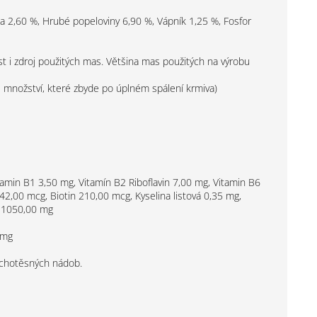
a 2,60 %, Hrubé popeloviny 6,90 %, Vápník 1,25 %, Fosfor
st i zdroj použitých mas. Většina mas použitých na výrobu
e množství, které zbyde po úplném spálení krmiva)
tamin B1 3,50 mg, Vitamín B2 Riboflavin 7,00 mg, Vitamin B6
42,00 mcg, Biotin 210,00 mcg, Kyselina listová 0,35 mg,
4 1050,00 mg
 mg
uchotěsných nádob.