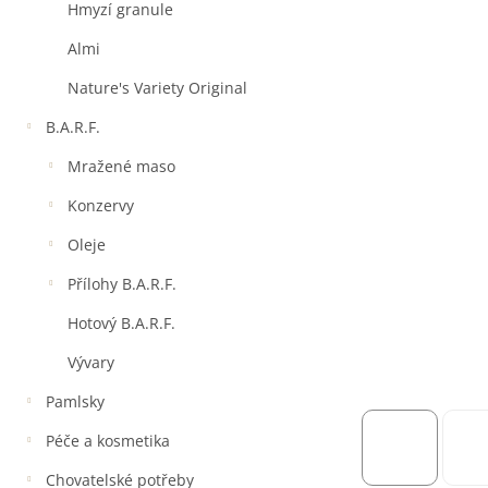
a
Hmyzí granule
n
e
Almi
l
Nature's Variety Original
B.A.R.F.
Mražené maso
Konzervy
Oleje
Přílohy B.A.R.F.
Hotový B.A.R.F.
Vývary
Pamlsky
Péče a kosmetika
Chovatelské potřeby