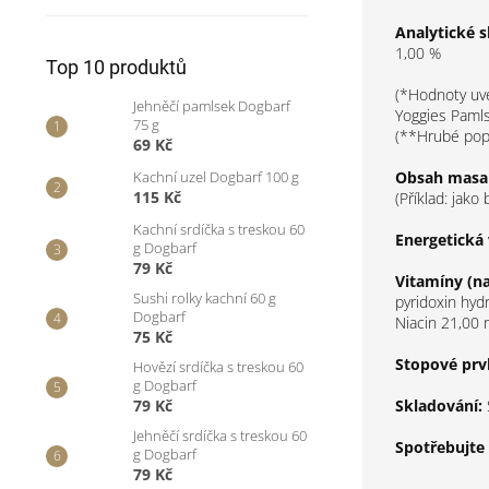
Analytické s
1,00 %
Top 10 produktů
(*Hodnoty uve
Jehněčí pamlsek Dogbarf
Yoggies Pamls
75 g
(**Hrubé pope
69 Kč
Obsah masa 
Kachní uzel Dogbarf 100 g
115 Kč
(Příklad: jak
Kachní srdíčka s treskou 60
Energetická 
g Dogbarf
79 Kč
Vitamíny (n
Sushi rolky kachní 60 g
pyridoxin hyd
Dogbarf
Niacin 21,00 
75 Kč
Stopové prv
Hovězí srdíčka s treskou 60
g Dogbarf
Skladování:
79 Kč
Jehněčí srdíčka s treskou 60
Spotřebujte
g Dogbarf
79 Kč