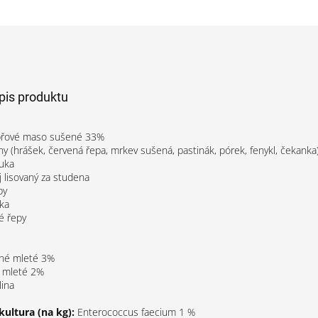
opis produktu
vepřové maso sušené 33%
ny (hrášek, červená řepa, mrkev sušená, pastinák, pórek, fenykl, čekank
ouka
j lisovaný za studena
by
ka
é řepy
ené mleté 3%
y mleté 2%
lina
 kultura
(na kg):
Enterococcus faecium 1 %