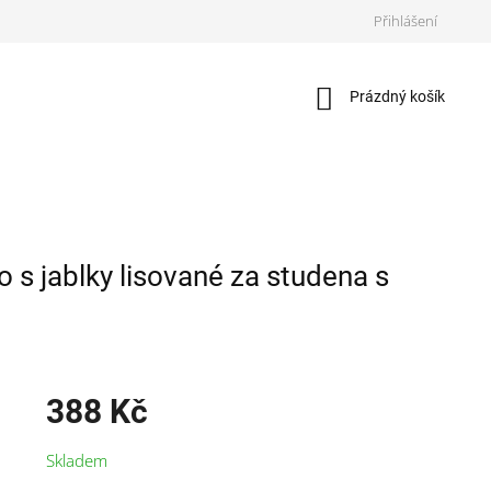
Přihlášení
Nákupní
Prázdný košík
košík
 jablky lisované za studena s
388 Kč
Měrná
Skladem
cena: