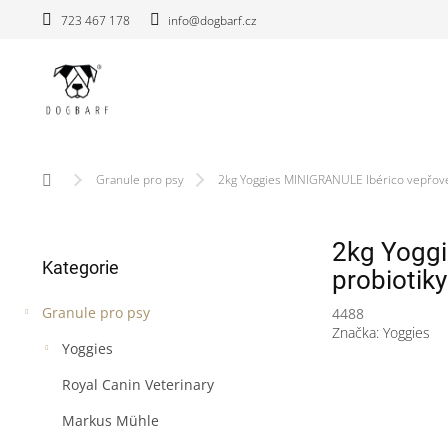
Přejít
723 467 178
info@dogbarf.cz
na
obsah
Domů
Granule pro psy
2kg Yoggies MINIGRANULE Ibérico vepřové 
P
2kg Yoggi
Přeskočit
o
Kategorie
kategorie
s
probiotiky
t
Granule pro psy
4488
r
Značka:
Yoggies
a
Yoggies
n
n
Royal Canin Veterinary
í
Markus Mühle
p