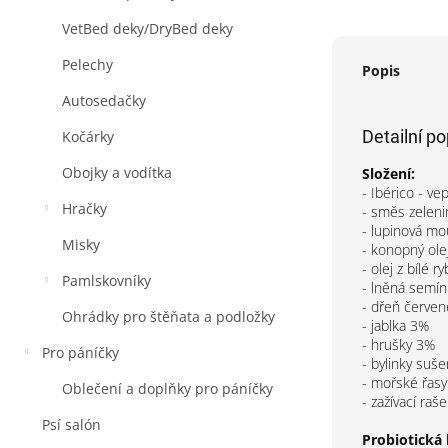
VetBed deky/DryBed deky
Pelechy
Popis
Autosedačky
Detailní p
Kočárky
Obojky a vodítka
Složení:
- Ibérico - 
Hračky
- směs zeleni
- lupinová m
Misky
- konopný ole
- olej z bílé ry
Pamlskovníky
- lněná semín
- dřeň červen
Ohrádky pro štěňata a podložky
- jablka 3%
- hrušky 3%
Pro páníčky
- bylinky suš
- mořské řas
Oblečení a doplňky pro páníčky
- zažívací raše
Psí salón
Probiotická