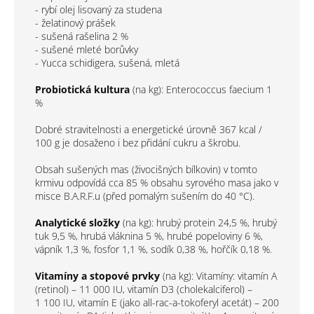
- rybí olej lisovaný za studena
- želatinový prášek
- sušená rašelina 2 %
- sušené mleté borůvky
- Yucca schidigera, sušená, mletá
Probiotická kultura
(na kg): Enterococcus faecium 1
%
Dobré stravitelnosti a energetické úrovně 367 kcal /
100 g je dosaženo i bez přidání cukru a škrobu.
Obsah sušených mas (živocišných bílkovin) v tomto
krmivu odpovídá cca 85 % obsahu syrového masa jako v
misce B.A.R.F.u (před pomalým sušením do 40 °C).
Analytické složky
(na kg): hrubý protein 24,5 %, hrubý
tuk 9,5 %, hrubá vláknina 5 %, hrubé popeloviny 6 %,
vápník 1,3 %, fosfor 1,1 %, sodík 0,38 %, hořčík 0,18 %.
Vitamíny a stopové prvky
(na kg): Vitamíny: vitamín A
(retinol) – 11 000 IU, vitamín D3 (cholekalciferol) –
1 100 IU, vitamín E (jako all-rac-a-tokoferyl acetát) – 200