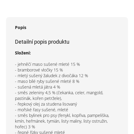
Popis
Detailní popis produktu
Složení:
- jehněčí maso sušené mleté 15 %
- bramborové vločky 15 %
- mletý sušený žaludek z divočáka 12 %
- maso bílé ryby sušené mleté 8 %
- sušená mletá játra 4 %
- směs zeleniny 4,5 % (čekanka, celer, mangold,
pastinák, kořen petržele),
- řepkový olej za studena lisovaný
- mořské řasy sušené, mleté
- směs bylinek pro psy (fenykl, kopřiva, pampeliška,
kmín, heřmánek, tymián, listy maliny, listy ostružin,
hořec) 3 %
- řepné řízky sušené mleté