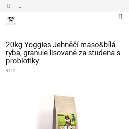
Přejít
na
obsah
Náku
koší
20kg Yoggies Jehněčí maso&bílá
ryba, granule lisované za studena s
probiotiky
4122