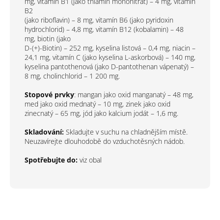
mg, vitamín B1 (jako thiamin mononitrát) – 4 mg, vitamín
B2
(jako riboflavin) – 8 mg, vitamín B6 (jako pyridoxin
hydrochlorid) – 4,8 mg, vitamín B12 (kobalamin) – 48
mg, biotin (jako
D-(+)-Biotin) – 252 mg, kyselina listová – 0,4 mg, niacin –
24,1 mg, vitamín C (jako kyselina L-askorbová) – 140 mg,
kyselina pantothenová (jako D-pantothenan vápenatý) –
8 mg, cholinchlorid – 1 200 mg.
Stopové prvky
: mangan jako oxid manganatý – 48 mg,
med jako oxid mednatý – 10 mg, zinek jako oxid
zinecnatý – 65 mg, jód jako kalcium jodát – 1,6 mg.
Skladování:
Skladujte v suchu na chladnějším místě.
Neuzavírejte dlouhodobě do vzduchotěsných nádob.
Spotřebujte do:
viz obal