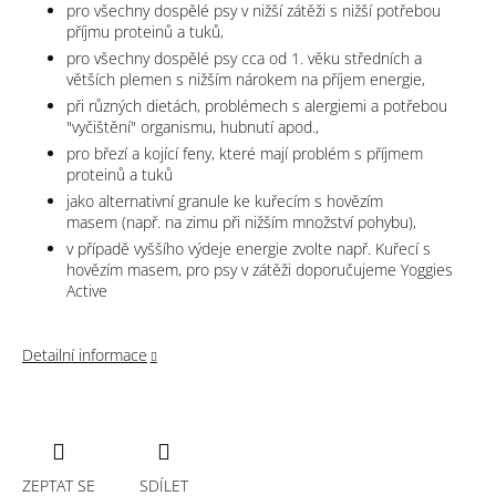
pro všechny dospělé psy v nižší zátěži s nižší potřebou
příjmu proteinů a tuků,
pro všechny dospělé psy cca od 1. věku středních a
větších plemen s nižším nárokem na příjem energie,
při různých dietách, problémech s alergiemi a potřebou
"vyčištění" organismu, hubnutí apod.,
pro březí a kojící feny, které mají problém s příjmem
proteinů a tuků
jako alternativní granule ke kuřecím s hovězím
masem
(např. na zimu při nižším množství pohybu),
v případě vyššího výdeje energie zvolte např. Kuřecí s
hovězím masem
, pro psy v zátěži doporučujeme Yoggies
Active
Detailní informace
ZEPTAT SE
SDÍLET