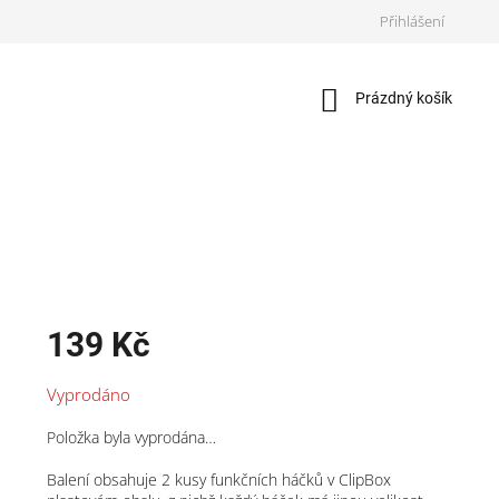
Přihlášení
Nákupní
Prázdný košík
košík
139 Kč
Měrná
Vyprodáno
cena:
Položka byla vyprodána…
Balení obsahuje 2 kusy funkčních háčků v ClipBox