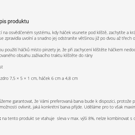
opis produktu
cí na osvědčeném systému, kdy háček vsunete pod klíště, zachytíte a krá
 se zpravidla uvolní a snadno jej odstraníte většinou již po dvou až třech 
 použití háčků místo pinzety je, že při zachycení klíštěte háčkem nedochá
kovaného obsahu zažívacího traktu klíštěte do rány
st
zdro 7,5 × 5 × 1 cm,
háček 6 cm a 4,8 cm
.
eme garantovat, že Vámi preferovaná barva bude k dispozici, protože p
ožnosti ovlivnit, jaká konkrétní barva přijde. Uděláme pro to však max
:
na tento produkt se vtahuje sleva v max. výši 8%, nelze kombinovat s o