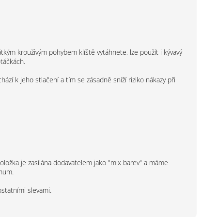
tkým krouživým pohybem klíště vytáhnete, lze použít i kývavý
otáčkách.
zí k jeho stlačení a tím se zásadně sníží riziko nákazy při
oložka je zasílána dodavatelem jako "mix barev" a máme
imum.
statními slevami.