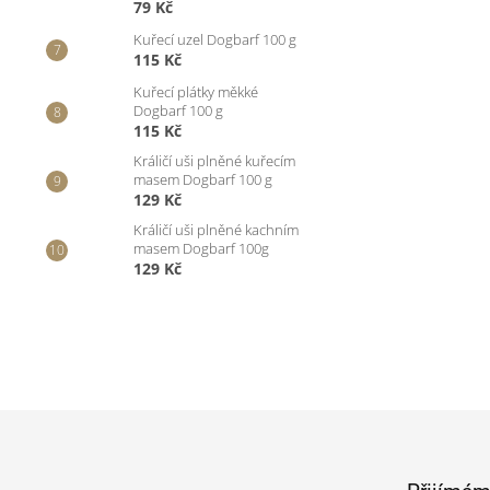
79 Kč
Kuřecí uzel Dogbarf 100 g
115 Kč
Kuřecí plátky měkké
Dogbarf 100 g
115 Kč
Králičí uši plněné kuřecím
masem Dogbarf 100 g
129 Kč
Králičí uši plněné kachním
masem Dogbarf 100g
129 Kč
Z
á
p