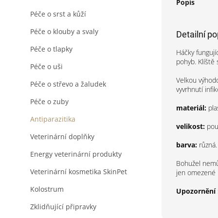
Popis
Péče o srst a kůží
Péče o klouby a svaly
Detailní p
Péče o tlapky
Háčky fungují
pohyb.
Klíště
Péče o uši
Velkou výhodou
Péče o střevo a žaludek
vyvrhnutí infi
Péče o zuby
materiál:
pla
Antiparazitika
velikost:
pou
Veterinární doplňky
barva:
různá
Energy veterinární produkty
Bohužel nemůž
Veterinární kosmetika SkinPet
jen omezené m
Kolostrum
Upozornění 
Zklidňující připravky