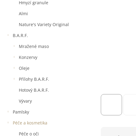
a
Hmyzí granule
n
e
Almi
l
Nature's Variety Original
B.A.R.F.
Mražené maso
Konzervy
Oleje
Přílohy B.A.R.F.
Hotový B.A.R.F.
Vývary
Pamlsky
Péče a kosmetika
Péče o oči