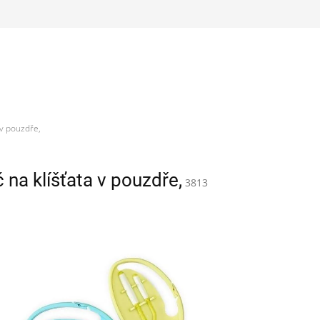
 v pouzdře,
na klíšťata v pouzdře,
3813