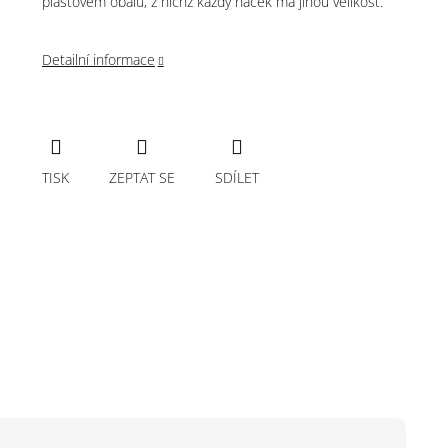
plastovém obalu, z nichž každý háček má jinou velikost.
Detailní informace
TISK
ZEPTAT SE
SDÍLET