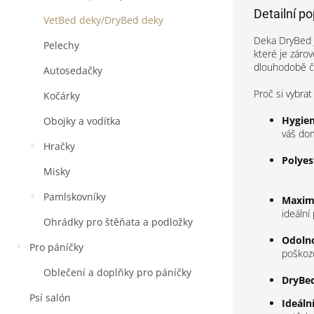
Detailní p
VetBed deky/DryBed deky
Deka DryBed j
Pelechy
které je záro
dlouhodobě či
Autosedačky
Proč si vybra
Kočárky
Hygien
Obojky a vodítka
váš dom
Hračky
Polyes
Misky
Pamlskovníky
Maximá
ideální
Ohrádky pro štěňata a podložky
Odolno
Pro páníčky
poškoz
Oblečení a doplňky pro páníčky
DryBe
Psí salón
Ideáln