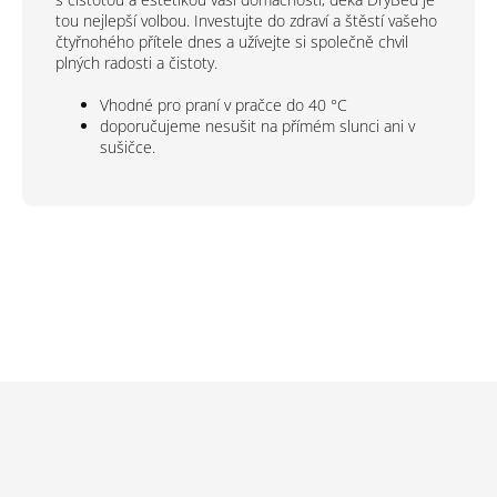
tou nejlepší volbou. Investujte do zdraví a štěstí vašeho
čtyřnohého přítele dnes a užívejte si společně chvil
plných radosti a čistoty.
Vhodné pro praní v pračce do 40 °C
doporučujeme nesušit na přímém slunci ani v
sušičce.
Z
á
p
a
t