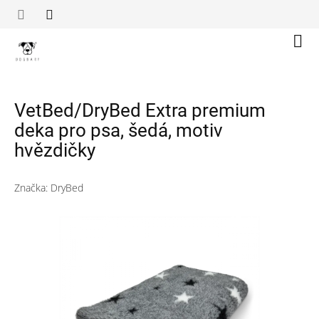
Přejít
na
obsah
Náku
koší
VetBed/DryBed Extra premium
deka pro psa, šedá, motiv
hvězdičky
Značka:
DryBed