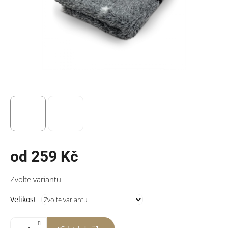
od
259 Kč
Měrná
Zvolte variantu
cena:
Velikost