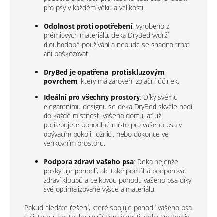
pro psy v každém věku a velikosti.
Odolnost proti opotřebení
: Vyrobeno z
prémiových materiálů, deka DryBed vydrží
dlouhodobé používání a nebude se snadno trhat
ani poškozovat.
DryBed je opatřena protiskluzovým
povrchem
, který má zároveň izolační účinek.
Ideální pro všechny prostory
: Díky svému
elegantnímu designu se deka DryBed skvěle hodí
do každé místnosti vašeho domu, ať už
potřebujete pohodlné místo pro vašeho psa v
obývacím pokoji, ložnici, nebo dokonce ve
venkovním prostoru.
Podpora zdraví vašeho psa
: Deka nejenže
poskytuje pohodlí, ale také pomáhá podporovat
zdraví kloubů a celkovou pohodu vašeho psa díky
své optimalizované výšce a materiálu.
Pokud hledáte řešení, které spojuje pohodlí vašeho psa
s čistotou a estetikou vaší domácnosti, deka DryBed je