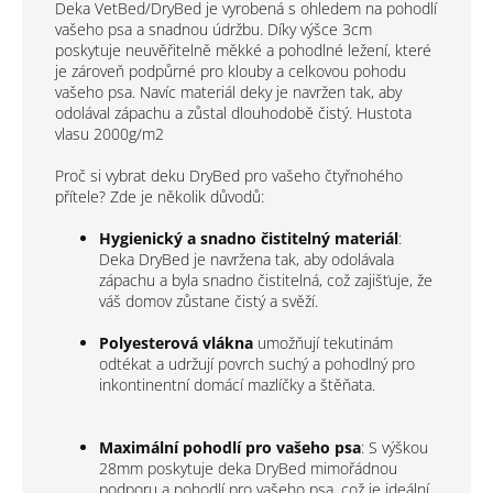
Deka VetBed/DryBed je vyrobená s ohledem na pohodlí
vašeho psa a snadnou údržbu. Díky výšce 3cm
poskytuje neuvěřitelně měkké a pohodlné ležení, které
je zároveň podpůrné pro klouby a celkovou pohodu
vašeho psa. Navíc materiál deky je navržen tak, aby
odolával zápachu a zůstal dlouhodobě čistý. H
ustota
vlasu 2000g/m2
Proč si vybrat deku DryBed pro vašeho čtyřnohého
přítele? Zde je několik důvodů:
Hygienický a snadno čistitelný materiál
:
Deka DryBed je navržena tak, aby odolávala
zápachu a byla snadno čistitelná, což zajišťuje, že
váš domov zůstane čistý a svěží.
Polyesterová vlákna
umožňují tekutinám
odtékat a udržují povrch suchý a pohodlný pro
inkontinentní domácí mazlíčky a štěňata.
Maximální pohodlí pro vašeho psa
: S výškou
28mm poskytuje deka DryBed mimořádnou
podporu a pohodlí pro vašeho psa, což je ideální