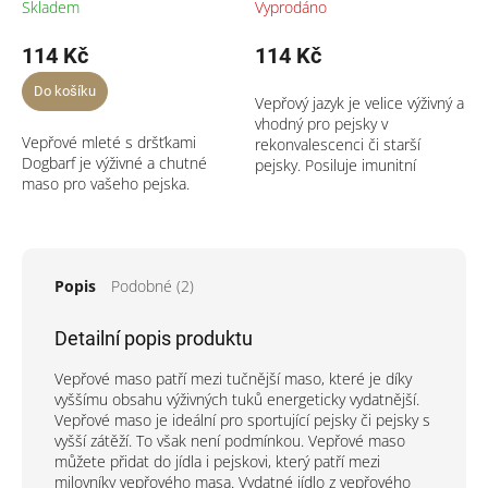
Skladem
Vyprodáno
114 Kč
114 Kč
Do košíku
Vepřový jazyk je velice výživný a
vhodný pro pejsky v
Vepřové mleté s dršťkami
rekonvalescenci či starší
Dogbarf je výživné a chutné
pejsky. Posiluje imunitní
maso pro vašeho pejska.
systém a...
Popis
Podobné (2)
Detailní popis produktu
Vepřové maso patří mezi tučnější maso, které je díky
vyššímu obsahu výživných tuků energeticky vydatnější.
Vepřové maso je ideální pro sportující pejsky či pejsky s
vyšší zátěží. To však není podmínkou. Vepřové maso
můžete přidat do jídla i pejskovi, který patří mezi
milovníky vepřového masa. Vydatné jídlo z vepřového