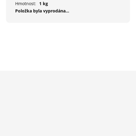
Hmotnost
:
1 kg
Položka byla vyprodána…
Z
á
p
a
t
í