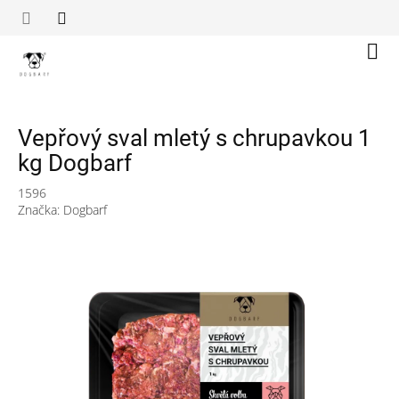
Přejít
na
obsah
Náku
koší
Vepřový sval mletý s chrupavkou 1
kg Dogbarf
1596
Značka:
Dogbarf