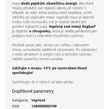
masa
dodá pejskům okamžitou energii,
díky které
můžou předvést své nejlepší výkony při cvičení. V
případě, že máte doma pejska, který nepřibírá, určitě
sáhněte po vepřovém mase. Vepřové maso je obecně
trošku tužší na kousání, což je vlastně ideální pro
posílení žvýkacích svalů.
Vepřový sval mletý Dogbarf
je doplněn
o chrupavku,
která je skvělá především pro
podporu kostí a celkového imunitního systému.
Používat pouze jako krmivo pro zvířata v zájmovém
chovu, uchovávejte odděleně od potravin. Po manipulaci
s tímto výrobkem si umyjte ruce a vyčistěte nástroje,
nádobí a povrchy, krmná surovina.
Udržujte v mrazu -13°C po rozmražení ihned
spotřebujte!
Spotřebujte do 6 měsíců od data výroby
Doplňkové parametry
Kategorie
:
Vepřové
EAN
:
1280000060108