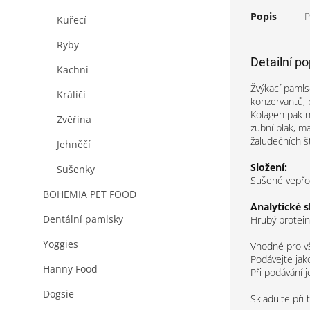
Popis
P
Kuřecí
Ryby
Detailní p
Kachní
Žvýkací pamls
Králičí
konzervantů, 
Kolagen pak n
Zvěřina
zubní plak, m
žaludečních šť
Jehněčí
Složení:
Sušenky
Sušené vepřo
BOHEMIA PET FOOD
Analytické s
Dentální pamlsky
Hrubý protein
Yoggies
Vhodné pro vš
Podávejte jak
Hanny Food
Při podávání j
Dogsie
Skladujte při