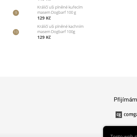
Králičí uši plněné kuřecím
masem Dogbarf 100 g
129 Kč
Králičí uši plněné kachním
masem Dogbarf 100g
129 Kč
Z
á
p
Přijímám
a
t
í
Tento web p