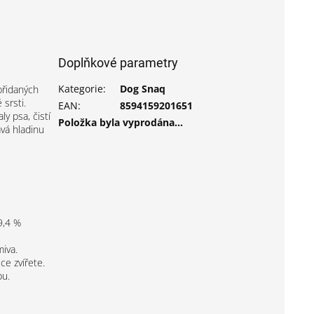
Doplňkové parametry
Kategorie
:
Dog Snaq
přidaných
srsti.
EAN
:
8594159201651
y psa, čistí
Položka byla vyprodána…
vá hladinu
9,4 %
iva.
ce zvířete.
bu.