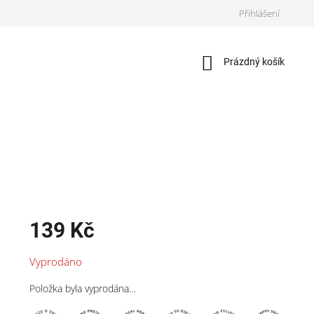
Přihlášení
Nákupní
Prázdný košík
košík
139 Kč
Měrná
Vyprodáno
cena:
Položka byla vyprodána…