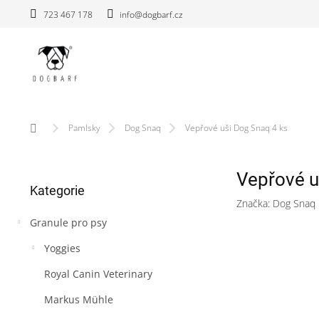
Přejít
723 467 178
info@dogbarf.cz
na
obsah
Domů
Pamlsky
Dog Snaq
Vepřové uši Dog Snaq 4 ks
P
Vepřové u
Přeskočit
o
Kategorie
kategorie
s
Značka:
Dog Snaq
t
Granule pro psy
r
a
Yoggies
n
n
Royal Canin Veterinary
í
Markus Mühle
p