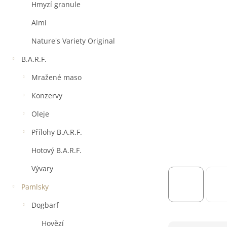
a
Hmyzí granule
n
e
Almi
l
Nature's Variety Original
B.A.R.F.
Mražené maso
Konzervy
Oleje
Přílohy B.A.R.F.
Hotový B.A.R.F.
Vývary
Pamlsky
Dogbarf
Hovězí