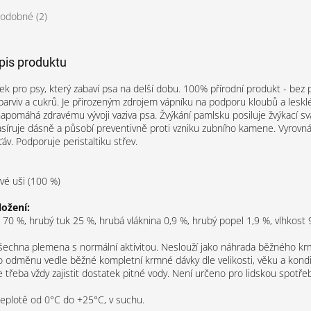
odobné (2)
opis produktu
ek pro psy, který zabaví psa na delší dobu. 100% přírodní produkt - bez 
barviv a cukrů. Je přirozeným zdrojem vápníku na podporu kloubů a lesklé 
apomáhá zdravému vývoji vaziva psa. Žvýkání pamlsku posiluje žvýkací sval
asíruje dásně a působí preventivně proti vzniku zubního kamene. Vyrovná
áv. Podporuje peristaltiku střev.
vé uši (100 %)
ložení:
 70 %, hrubý tuk 25 %, hrubá vláknina 0,9 %, hrubý popel 1,9 %, vlhkost 
echna plemena s normální aktivitou. Neslouží jako náhrada běžného krm
o odměnu vedle běžné kompletní krmné dávky dle velikosti, věku a kondi
e třeba vždy zajistit dostatek pitné vody. Není určeno pro lidskou spotře
 teplotě od 0°C do +25°C, v suchu.