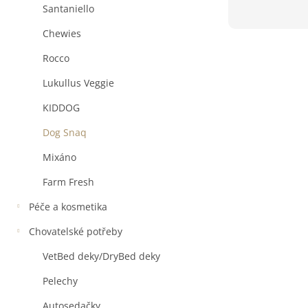
Santaniello
Chewies
Rocco
Lukullus Veggie
KIDDOG
Dog Snaq
Mixáno
Farm Fresh
Péče a kosmetika
Chovatelské potřeby
VetBed deky/DryBed deky
Pelechy
Autosedačky