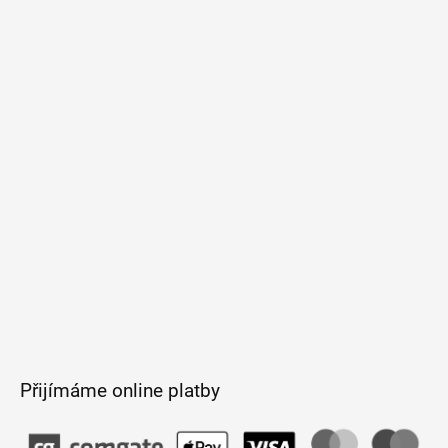
Z
á
p
a
t
í
Přijímáme online platby