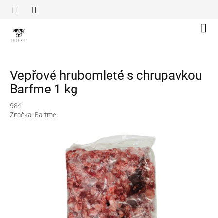
Přejít
na
obsah
Náku
koší
Vepřové hrubomleté s chrupavkou
Barfme 1 kg
984
Značka:
Barfme