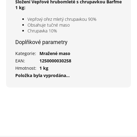
Složení Vepřové hrubomleté s chrupavkou Barfme
1 kg:
Vepřový ořez mletý chrupavkou 90%
Obsahuje tučné maso
Chrupavka 10%
Doplňkové parametry
Kategorie
:
Mražené maso
EAN
:
1250000030258
Hmotnost
:
1 kg
Položka byla vyprodána…