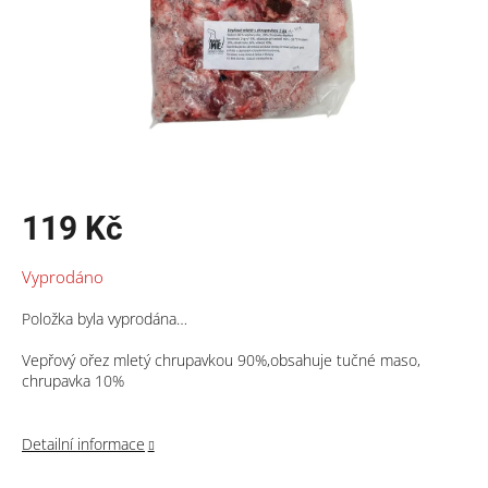
119 Kč
Měrná
Vyprodáno
cena:
Položka byla vyprodána…
Vepřový ořez mletý chrupavkou 90%,obsahuje tučné maso,
chrupavka 10%
Detailní informace