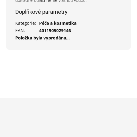
důkladně opláchneme vlažnou vodou.
Doplňkové parametry
Kategorie
:
Péče a kosmetika
EAN
:
4011905029146
Položka byla vyprodána…
Z
á
p
a
t
í