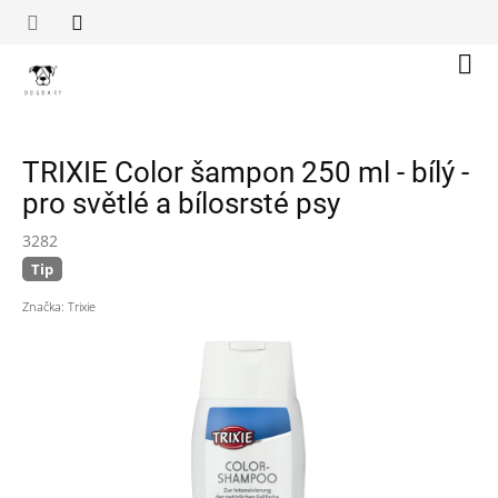
Přejít
na
obsah
Náku
koší
TRIXIE Color šampon 250 ml - bílý -
pro světlé a bílosrsté psy
3282
Tip
Značka:
Trixie