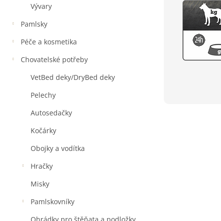
Vývary
Pamlsky
Péče a kosmetika
Chovatelské potřeby
VetBed deky/DryBed deky
Pelechy
Autosedačky
Kočárky
Obojky a vodítka
Hračky
Misky
Pamlskovníky
Ohrádky pro štěňata a podložky