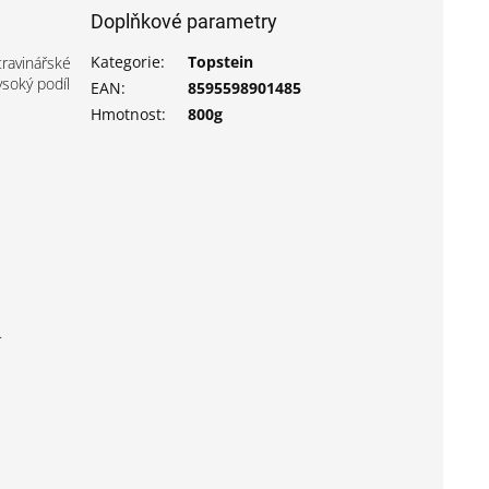
Doplňkové parametry
Kategorie
:
Topstein
travinářské
ysoký podíl
EAN
:
8595598901485
Hmotnost
:
800g
.