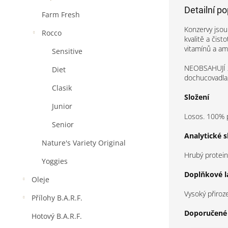
Detailní p
Farm Fresh
Konzervy jsou
Rocco
kvalitě a čist
vitamínů a am
Sensitive
NEOBSAHUJÍ žá
Diet
dochucovadla,
Clasik
Složení
Junior
Losos. 100% p
Senior
Analytické s
Nature's Variety Original
Hrubý protein
Yoggies
Doplňkové l
Oleje
Vysoký přiroz
Přílohy B.A.R.F.
Doporučené 
Hotový B.A.R.F.