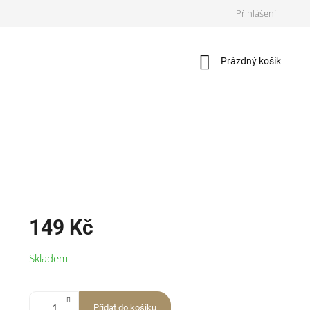
Přihlášení
Nákupní
Prázdný košík
košík
149 Kč
Měrná
Skladem
cena:
Přidat do košíku