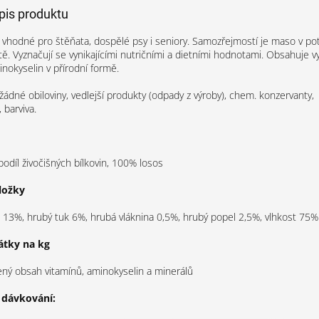
opis produktu
 vhodné pro štěňata, dospělé psy i seniory. Samozřejmostí je maso v po
otě. Vyznačují se vynikajícími nutričními a dietními hodnotami. Obsahuje v
inokyselin v přírodní formě.
dné obiloviny, vedlejší produkty (odpady z výroby), chem. konzervanty,
 barviva.
odíl živočišných bílkovin, 100% losos
ložky
 13%, hrubý tuk 6%, hrubá vláknina 0,5%, hrubý popel 2,5%, vlhkost 75%
átky na kg
ený obsah vitamínů, aminokyselin a minerálů
dávkování: