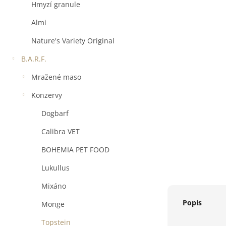
a
Hmyzí granule
n
e
Almi
l
Nature's Variety Original
B.A.R.F.
Mražené maso
Konzervy
Dogbarf
Calibra VET
BOHEMIA PET FOOD
Lukullus
Mixáno
Popis
Monge
Topstein