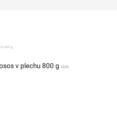
chu 800 g
losos v plechu 800 g
1605