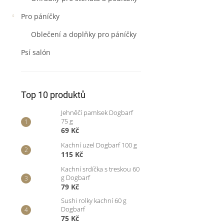
Pro páníčky
Oblečení a doplňky pro páníčky
Psí salón
Top 10 produktů
Jehněčí pamlsek Dogbarf
75 g
69 Kč
Kachní uzel Dogbarf 100 g
115 Kč
Kachní srdíčka s treskou 60
g Dogbarf
79 Kč
Sushi rolky kachní 60 g
Dogbarf
75 Kč