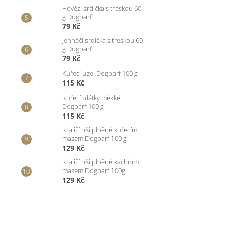
Hovězí srdíčka s treskou 60
g Dogbarf
79 Kč
Jehněčí srdíčka s treskou 60
g Dogbarf
79 Kč
Kuřecí uzel Dogbarf 100 g
115 Kč
Kuřecí plátky měkké
Dogbarf 100 g
115 Kč
Králičí uši plněné kuřecím
masem Dogbarf 100 g
129 Kč
Králičí uši plněné kachním
masem Dogbarf 100g
129 Kč