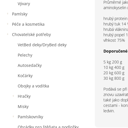
Průměrné jako
Vývary
aminokyselin (
Pamlsky
hrubý protein
hrubý tuk 14
Péče a kosmetika
hrubá vláknin
Chovatelské potřeby
hrubý popel 
vlhkost 75%
VetBed deky/DryBed deky
Doporučené 
Pelechy
5 kg 200 g
Autosedačky
10 kg 400 g
20 kg 600 g
Kočárky
30 kg 800 g
Obojky a vodítka
Podává se při
znovu uzavíra
Hračky
také jako dop
cestami - kon
Misky
ledvin.
Pamlskovníky
Ohrádky pro štěňata a podložky