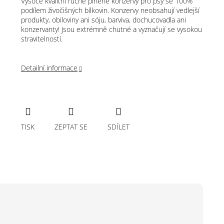
Vysoce kvalitní ručně plněné konzervy pro psy se 100%
podílem živočišných bílkovin. Konzervy neobsahují vedlejší
produkty, obiloviny ani sóju, barviva, dochucovadla ani
konzervanty! Jsou extrémně chutné a vyznačují se vysokou
stravitelností.
Detailní informace
TISK
ZEPTAT SE
SDÍLET