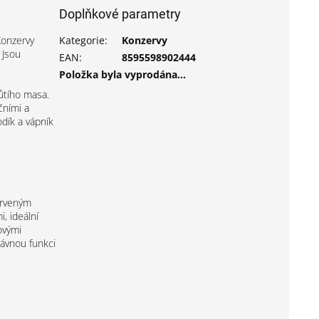
Doplňkové parametry
Konzervy
Kategorie
:
Konzervy
 Jsou
EAN
:
8595598902444
Položka byla vyprodána…
ůtího masa.
čními a
dík a vápník
erveným
, ideální
ovými
rávnou funkci