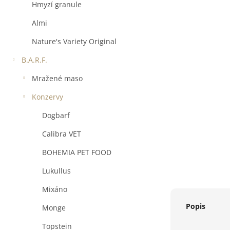
a
Hmyzí granule
n
e
Almi
l
Nature's Variety Original
B.A.R.F.
Mražené maso
Konzervy
Dogbarf
Calibra VET
BOHEMIA PET FOOD
Lukullus
Mixáno
Popis
Monge
Topstein