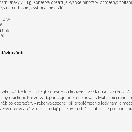
stní znaky v 1 kg: Konzerva obsahuje vysoké množství přirozených vitamín
lysin, methionin, cystin) a minerálů.
 13 %
 %
a 0 %
1 %
dávkování:
 pokojové teplotě. Udržujte otevřenou konzervu v chladu a uzavřenou č
telným víčkem. Konzervy doporučujeme kombinovat s kvalitními granulemi
lněk po operacích, v rekonvalescenci, při problémech s ledvinami a moč
zervy díky vysoké vlhkosti dodají pejskovi hodně tekutin, což podpoří sp