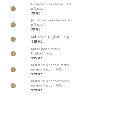
Hovězí srdíčka s treskou 60
g Dogbarf
79 Kč
Jehněčí srdíčka s treskou 60
g Dogbarf
79 Kč
Kuřecí uzel Dogbarf 100 g
115 Kč
Kuřecí plátky měkké
Dogbarf 100 g
115 Kč
Králičí uši plněné kuřecím
masem Dogbarf 100 g
129 Kč
Králičí uši plněné kachním
masem Dogbarf 100g
129 Kč