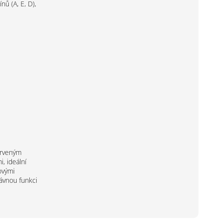
ů (A, E, D),
erveným
, ideální
ovými
rávnou funkci