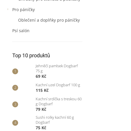
Pro páníčky
Oblečení a doplňky pro páníčky
Psí salón
Top 10 produktů
Jehněčí pamlsek Dogbarf
75 g
69 Kč
Kachní uzel Dogbarf 100 g
115 Kč
Kachní srdíčka s treskou 60
g Dogbarf
79 Kč
Sushi rolky kachní 60 g
Dogbarf
75 Kč