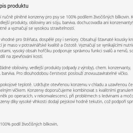
opis produktu
ní ručně plněné konzervy pro psy se 100% podílem živočišných bílkovin. 
lejší produkty, obiloviny ani sóju, barviva, dochucovadla ani konzervanty!
né a vyznačují se vysokou stravitelností.
 vhodné pro štěňata, dospělé psy i seniory. Obsahují šťavnaté kousky kr
je maso v potravinářské kvalitě a čistotě. Vyznačují se vynikajícími nutri
otami, vysoký obsah hořčíku podporuje správnou funkci svalů a nervů, so
dílí na zpevňování kostí.
dné obiloviny, vedlejší produkty (odpady z výroby), chem. konzervanty,
 barviva. Pro dlouhodobou čerstvost poslouží znovuuzavíratelné víčko.
 pokojové teplotě. Udržujte otevřenou konzervu v chladu a uzavřenou č
telným víčkem. Konzervy doporučujeme kombinovat s kvalitními granulemi
lněk po operacích, v rekonvalescenci, při problémech s ledvinami a moč
zervy díky vysoké vlhkosti dodají pejskovi hodně tekutin, což podpoří sp
100% podíl živočišných bílkovin,