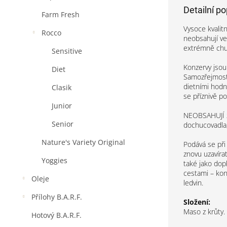
Detailní p
Farm Fresh
Vysoce kvalit
Rocco
neobsahují ved
extrémně chut
Sensitive
Konzervy jsou
Diet
Samozřejmostí 
dietními hodn
Clasik
se příznivě po
Junior
NEOBSAHUJÍ žá
Senior
dochucovadla,
Nature's Variety Original
Podává se při
znovu uzavíra
Yoggies
také jako dop
cestami – kon
Oleje
ledvin.
Přílohy B.A.R.F.
Složení:
Maso z krůty. 
Hotový B.A.R.F.