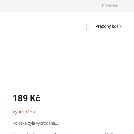
Přihlášení
Nákupní
Prázdný košík
košík
189 Kč
Měrná
Vyprodáno
cena:
Položka byla vyprodána…