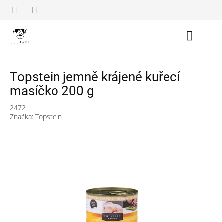
Přejít
na
obsah
Nákupn
košík
Topstein jemně krájené kuřecí
masíčko 200 g
2472
Značka:
Topstein