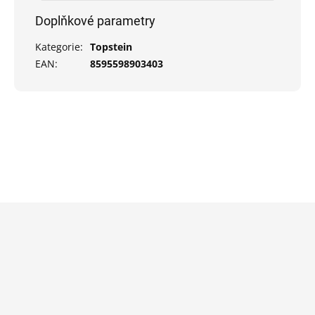
Doplňkové parametry
Kategorie
:
Topstein
EAN
:
8595598903403
Z
á
p
a
t
í