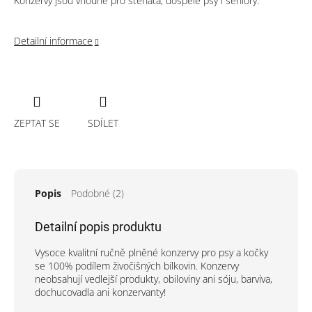
Konzervy jsou vhodné pro štěňata, dospělé psy i seniory.
Detailní informace
ZEPTAT SE
SDÍLET
Popis
Podobné (2)
Detailní popis produktu
Vysoce kvalitní ručně plněné konzervy pro psy a kočky
se 100% podílem živočišných bílkovin. Konzervy
neobsahují vedlejší produkty, obiloviny ani sóju, barviva,
dochucovadla ani konzervanty!