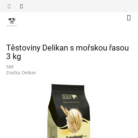
Přejít
na
obsah
Náku
koší
Těstoviny Delikan s mořskou řasou
3 kg
588
Značka:
Delikan