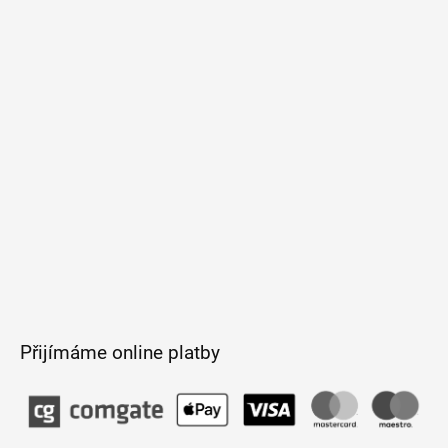
p
a
t
í
Přijímáme online platby