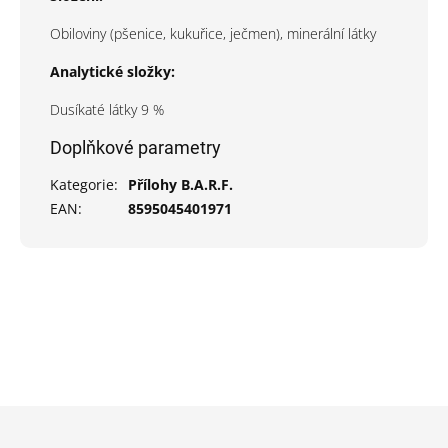
Obiloviny (pšenice, kukuřice, ječmen), minerální látky
Analytické složky:
Dusíkaté látky 9 %
Doplňkové parametry
Kategorie
:
Přílohy B.A.R.F.
EAN
:
8595045401971
Z
á