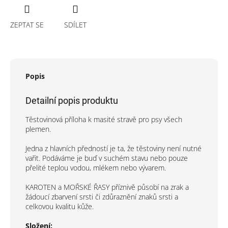
ZEPTAT SE
SDÍLET
Popis
Detailní popis produktu
Těstovinová příloha k masité stravě pro psy všech
plemen.
Jedna z hlavních předností je ta, že těstoviny není nutné
vařit. Podáváme je buď v suchém stavu nebo pouze
přelité teplou vodou, mlékem nebo vývarem.
KAROTEN a MOŘSKÉ ŘASY příznivě působí na zrak a
žádoucí zbarvení srsti či zdůraznění znaků srsti a
celkovou kvalitu kůže.
Složení: