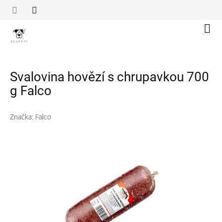
Přejít
na
obsah
Náku
koší
Svalovina hovězí s chrupavkou 700
g Falco
Značka:
Falco