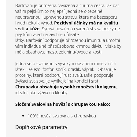
Barfování je přirozená, vyvážená a chutná cesta, jak dát
vašim pejskům to nejlepší. Jedná se o tepelně
neupravenou i upravenou stravu, která má bezesporu
hned několik výhod.
Pozitivní účinky má na kvalitu
srsti a kůže.
Syrová nevařená i vařená strava poskytne
pejskům všechny životně důležité
látky. Barfování podporuje přirozenou imunitu a umožní
vám individuálně přizpůsobovat krmnou dávku. Miska by
měla obsahovat maso, zeleninu/ovoce a kosti.
Jedná se o svalovinu s vysokým obsahem minerálních
látek - železo, fosfor, sodík, draslík, vápník . Obsahuje
proteiny, které podporují růst svalů. Dále podporuje
žvýkací svalstvo, je vynikající na kondici i srst.
Chrupavka obsahuje vysoké množství kolagenu,
ideální jako výživa na klouby.
Složení Svalovina hovězí s chrupavkou Falco:
100% hovězí svalovina s chrupavkou
Doplňkové parametry