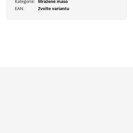
Kategorie
:
Mražené maso
EAN
:
Zvolte variantu
Z
á
p
a
t
í