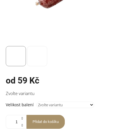
od
59 Kč
Měrná
Zvolte variantu
cena:
Velikost balení
Přidat do košíku