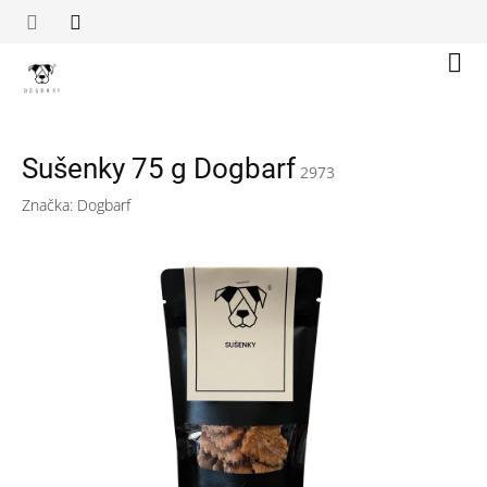
Přejít
na
obsah
Náku
koší
Sušenky 75 g Dogbarf
2973
Značka:
Dogbarf