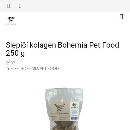
Přejít
na
obsah
Náku
koší
Slepičí kolagen Bohemia Pet Food
250 g
2907
Značka:
BOHEMIA PET FOOD