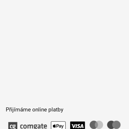
á
p
a
t
í
Přijímáme online platby