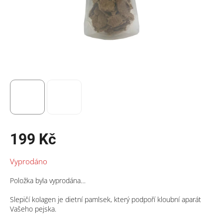
199 Kč
Měrná
Vyprodáno
cena:
Položka byla vyprodána…
Slepičí kolagen je dietní pamlsek, který podpoří kloubní aparát
Vašeho pejska.