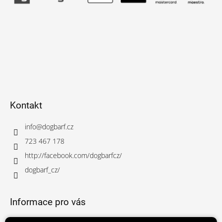
Kontakt
info
@
dogbarf.cz
723 467 178
http://facebook.com/dogbarfcz/
dogbarf_cz/
Informace pro vás
Obchodní podmínky