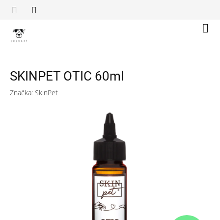
Přejít
na
obsah
Náku
koší
SKINPET OTIC 60ml
Značka:
SkinPet