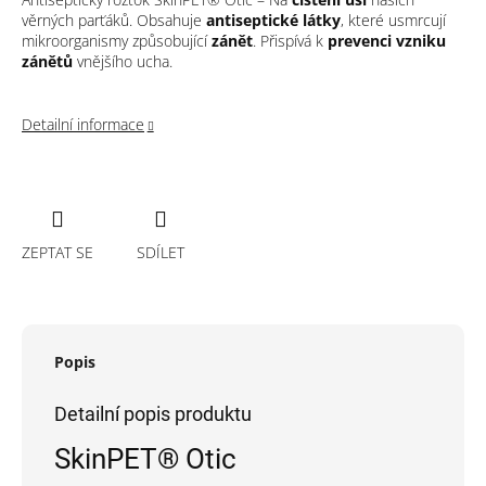
věrných parťáků. Obsahuje
antiseptické látky
, které usmrcují
mikroorganismy způsobující
zánět
. Přispívá k
prevenci vzniku
zánětů
vnějšího ucha.
Detailní informace
ZEPTAT SE
SDÍLET
Popis
Detailní popis produktu
SkinPET® Otic