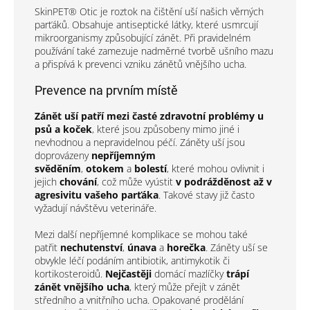
SkinPET® Otic je roztok na čištění uší našich věrných
parťáků. Obsahuje antiseptické látky, které usmrcují
mikroorganismy způsobující zánět. Při pravidelném
používání také zamezuje nadměrné tvorbě ušního mazu
a přispívá k prevenci vzniku zánětů vnějšího ucha.
Prevence na prvním místě
Zánět uší
patří mezi
časté zdravotní problémy u
psů a koček
, které jsou způsobeny mimo jiné i
nevhodnou a nepravidelnou péčí. Záněty uší jsou
doprovázeny
nepříjemným
svěděním
,
otokem
a
bolestí
, které mohou ovlivnit i
jejich
chování
, což může vyústit
v podrážděnost až v
agresivitu vašeho parťáka
. Takové stavy již často
vyžadují návštěvu veterináře.
Mezi další nepříjemné komplikace se mohou také
patřit
nechutenství
,
únava
a
horečka
. Záněty uší se
obvykle léčí podáním antibiotik, antimykotik či
kortikosteroidů.
Nejčastěji
domácí mazlíčky
trápí
zánět vnějšího ucha
, který může přejít v zánět
středního a vnitřního ucha. Opakované prodělání