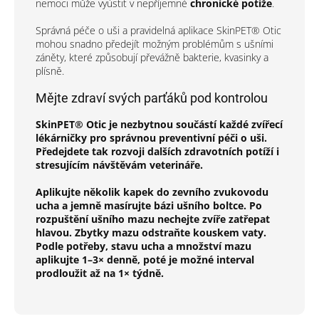
nemoci může vyústit v nepříjemné
chronické potíže
.
Správná péče o uši a pravidelná aplikace SkinPET® Otic
mohou snadno předejít možným problémům s ušními
záněty, které způsobují převážně bakterie, kvasinky a
plísně.
Mějte zdraví svých parťáků pod kontrolou
SkinPET® Otic je nezbytnou součástí každé zvířecí
lékárničky pro správnou preventivní péči o uši.
Předejdete tak rozvoji dalších zdravotních potíží i
stresujícím návštěvám veterináře.
Aplikujte
několik kapek
do zevního zvukovodu
ucha a jemně
masírujte bázi ušního boltce.
Po
rozpuštění ušního mazu nechejte zvíře zatřepat
hlavou. Zbytky mazu
odstraňte kouskem vaty
.
Podle potřeby, stavu ucha a množství mazu
aplikujte
1–3×
denně,
poté je možné interval
prodloužit až na
1× týdně.