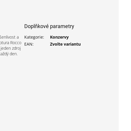
Doplňkové parametry
šenlivost a
Kategorie
:
Konzervy
eptura Rocco
EAN
:
Zvolte variantu
 jeden zdroj
každý den.