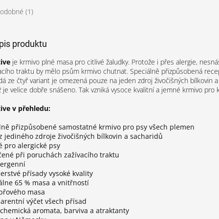
odobné (1)
opis produktu
ive
je krmivo plné masa pro citlivé žaludky. Protože i přes alergie, nesná
acího traktu by mělo psům krmivo chutnat. Speciálně přizpůsobená rec
dá ze čtyř variant je omezená pouze na jeden zdroj živočišných bílkovin a
ž je velice dobře snášeno. Tak vzniká vysoce kvalitní a jemné krmivo pro 
ive v přehledu:
lně přizpůsobené samostatné krmivo pro psy všech plemen
z jediného zdroje živočišných bílkovin a sacharidů
 pro alergické psy
ené při poruchách zažívacího traktu
ergenní
erstvé přísady vysoké kvality
lne 65 % masa a vnitřností
přového masa
arentní výčet všech přísad
chemická aromata, barviva a atraktanty