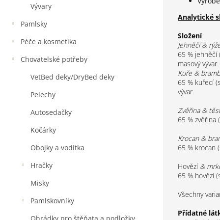
Vyrob
Vývary
Analytické s
Pamlsky
Složení
Péče a kosmetika
Jehněčí & rýže
65 % jehněčí (
Chovatelské potřeby
masový vývar.
Kuře & bramb
VetBed deky/DryBed deky
65 % kuřecí (s
vývar.
Pelechy
Zvěřina & těst
Autosedačky
65 % zvěřina (
Kočárky
Krocan & bra
65 % krocan (
Obojky a vodítka
Hračky
Hovězí
& mrk
65 % hovězí (s
Misky
Všechny varia
Pamlskovníky
Přídatné lát
Ohrádky pro štěňata a podložky