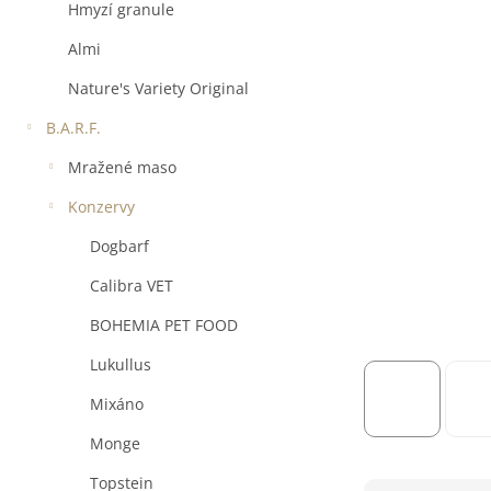
a
Hmyzí granule
n
e
Almi
l
Nature's Variety Original
B.A.R.F.
Mražené maso
Konzervy
Dogbarf
Calibra VET
BOHEMIA PET FOOD
Lukullus
Mixáno
Monge
Topstein