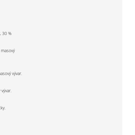
y, 30 %
% masový
masový vývar.
 vývar.
ky.