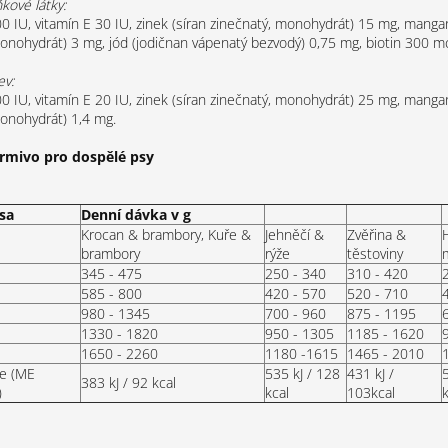
kové látky:
0 IU, vitamín E 30 IU, zinek (síran zinečnatý, monohydrát) 15 mg, mangan
nohydrát) 3 mg, jód (jodičnan vápenatý bezvodý) 0,75 mg, biotin 300 m
ev:
0 IU, vitamín E 20 IU, zinek (síran zinečnatý, monohydrát) 25 mg, mangan
onohydrát) 1,4 mg.
rmivo pro dospělé psy
sa
Denní dávka v g
Krocan & brambory, Kuře &
Jehněčí &
Zvěřina &
brambory
rýže
těstoviny
345 - 475
250 - 340
310 - 420
585 - 800
420 - 570
520 - 710
980 - 1345
700 - 960
875 - 1195
1330 - 1820
950 - 1305
1185 - 1620
1650 - 2260
1180 -1615
1465 - 2010
e (ME
535 kJ / 128
431 kJ /
383 kJ / 92 kcal
)
kcal
103kcal
k