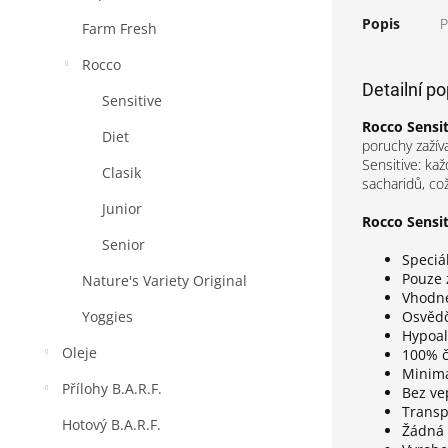
Popis
P
Farm Fresh
Rocco
Detailní p
Sensitive
Rocco Sensit
Diet
poruchy zažív
Sensitive: kaž
Clasik
sacharidů, co
Junior
Rocco Sensit
Senior
Speciá
Pouze 
Nature's Variety Original
Vhodné
Osvědč
Yoggies
Hypoal
Oleje
100% č
Minimá
Přílohy B.A.R.F.
Bez ve
Transp
Hotový B.A.R.F.
Žádná 