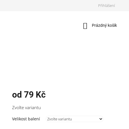
Přihlášení
Nákupní
Prázdný košík
košík
od
79 Kč
Měrná
Zvolte variantu
cena:
Velikost balení