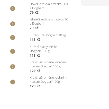
Hovězí srdíčka s treskou 60
g Dogbarf
79 Kč
Jehněčí srdíčka s treskou 60
g Dogbarf
79 Kč
Kuřecí uzel Dogbarf 100 g
115 Kč
Kuřecí plátky měkké
Dogbarf 100 g
115 Kč
Králičí uši plněné kuřecím
masem Dogbarf 100 g
129 Kč
Králičí uši plněné kachním
masem Dogbarf 100g
129 Kč