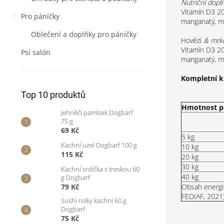
Nutriční doplň
Vitamín D3 20
Pro páníčky
manganatý, mo
Oblečení a doplňky pro páníčky
Hovězí
& mrk
Vitamín D3 20
Psí salón
manganatý, m
Kompletní k
Top 10 produktů
Hmotnost p
Jehněčí pamlsek Dogbarf
75 g
69 Kč
5 kg
Kachní uzel Dogbarf 100 g
10 kg
115 Kč
20 kg
30 kg
Kachní srdíčka s treskou 60
40 kg
g Dogbarf
Obsah energi
79 Kč
FEDIAF, 2021
Sushi rolky kachní 60 g
Dogbarf
75 Kč