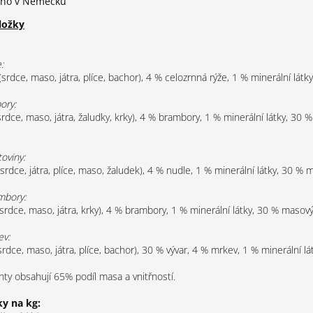
eno v Německu
ložky
:
srdce, maso, játra, plíce, bachor), 4 % celozrnná rýže, 1 % minerální látk
ory:
rdce, maso, játra, žaludky, krky), 4 % brambory, 1 % minerální látky, 30 
oviny:
srdce, játra, plíce, maso, žaludek), 4 % nudle, 1 % minerální látky, 30 % 
mbory:
srdce, maso, játra, krky), 4 % brambory, 1 % minerální látky, 30 % masový
ev:
rdce, maso, játra, plíce, bachor), 30 % vývar, 4 % mrkev, 1 % minerální lát
nty obsahují 65% podíl masa a vnitřností.
ky na kg: