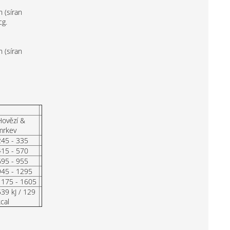
 (síran
cg.
 (síran
Hovězí &
mrkev
245 - 335
415 - 570
695 - 955
945 - 1295
1175 - 1605
539 kJ / 129
cal