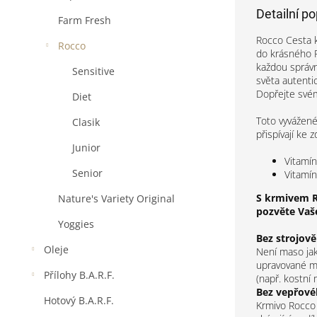
Detailní p
Farm Fresh
Rocco Cesta k
Rocco
do krásného R
každou správn
Sensitive
světa autenti
Dopřejte svém
Diet
Toto vyvážené
Clasik
přispívají ke 
Junior
Vitamín
Senior
Vitamín
S krmivem R
Nature's Variety Original
pozvěte Vaš
Yoggies
Bez strojov
Oleje
Není maso jak
upravované m
Přílohy B.A.R.F.
(např. kostní 
Bez vepřov
Hotový B.A.R.F.
Krmivo Rocco 