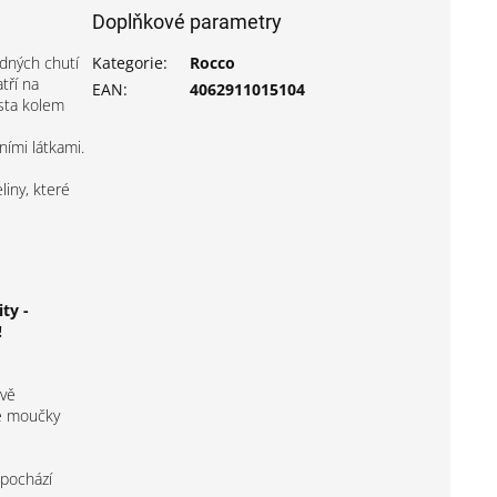
Doplňkové parametry
dných chutí
Kategorie
:
Rocco
tří na
EAN
:
4062911015104
sta kolem
ími látkami.
liny, které
ty -
!
ově
vé moučky
 pochází