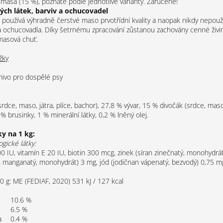
l masa (15 %), poznáte podle jednotlivé varianty. Zaručeně!
ých látek, barviv a ochucovadel
používá výhradně čerstvé maso prvotřídní kvality a naopak nikdy nepou
a a ochucovadla. Díky šetrnému zpracování zůstanou zachovány cenné živi
masová chuť.
žky
mivo pro dospělé psy
rdce, maso, játra, plíce, bachor), 27,8 % vývar, 15 % divočák (srdce, maso, 
% brusinky, 1 % minerální látky, 0,2 % lněný olej.
ky na 1 kg:
ogické látky:
0 IU, vitamín E 20 IU, biotin 300 mcg, zinek (síran zinečnatý, monohydrá
 manganatý, monohydrát) 3 mg, jód (jodičnan vápenatý, bezvodý) 0,75 m
0 g: ME (FEDIAF, 2020) 531 kJ / 127 kcal
10.6 %
6.5 %
a
0.4 %