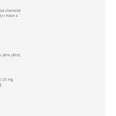
žívá chemické
ny v mase a
játra, plíce),
t) 25 mg,
g.