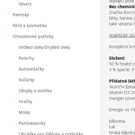
zbývající podí
Vývary
Bez chemick
Značka Rocco 
Pamlsky
látky, barviv
také výrazná 
Péče a kosmetika
Analytické slo
Chovatelské potřeby
Kompletní kr
VetBed deky/DryBed deky
Složení:
Pelechy
50 % hovězí (s
Autosedačky
3 % špecle, 3 
Kočárky
Přídatné lát
Nutriční fyziol
Obojky a vodítka
Vitamín D3 20
mangan (síran
Hračky
Energie na 10
Misky
bílkovina
Pamlskovníky
tuk
hrubá vláknin
Ohrádky pro štěňata a podložky