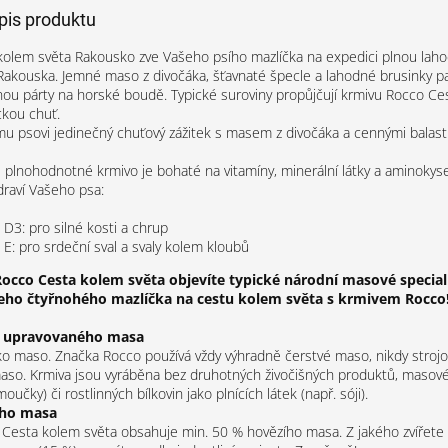
opis produktu
olem světa Rakousko zve Vašeho psího mazlíčka na expedici plnou laho
akouska. Jemné maso z divočáka, šťavnaté špecle a lahodné brusinky pa
ou párty na horské boudě. Typické suroviny propůjčují krmivu Rocco Ce
ckou chuť.
u psovi jedinečný chuťový zážitek s masem z divočáka a cennými balastn
 plnohodnotné krmivo je bohaté na vitamíny, minerální látky a aminokyse
zdraví Vašeho psa:
 D3: pro silné kosti a chrup
 E: pro srdeční sval a svaly kolem kloubů
occo Cesta kolem světa objevíte typické národní masové speciali
eho čtyřnohého mazlíčka na cestu kolem světa s krmivem Rocco
ě upravovaného masa
o maso. Značka Rocco používá vždy výhradně čerstvé maso, nikdy stroj
aso. Krmiva jsou vyráběna bez druhotných živočišných produktů, maso
moučky) či rostlinných bílkovin jako plnících látek (např. sóji).
ého masa
Cesta kolem světa obsahuje min. 50 % hovězího masa. Z jakého zvířete