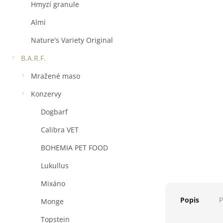
a
Hmyzí granule
n
e
Almi
l
Nature's Variety Original
B.A.R.F.
Mražené maso
Konzervy
Dogbarf
Calibra VET
BOHEMIA PET FOOD
Lukullus
Mixáno
Popis
P
Monge
Topstein