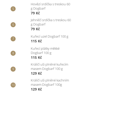
Hovězí srdíčka s treskou 60
g Dogbarf
79 Kč
Jehněčí srdíčka s treskou 60
g Dogbarf
79 Kč
Kuřecí uzel Dogbarf 100 g
115 Kč
Kuřecí plátky měkké
Dogbarf 100 g
115 Kč
Králičí uši plněné kuřecím
masem Dogbarf 100 g
129 Kč
Králičí uši plněné kachním
masem Dogbarf 100g
129 Kč