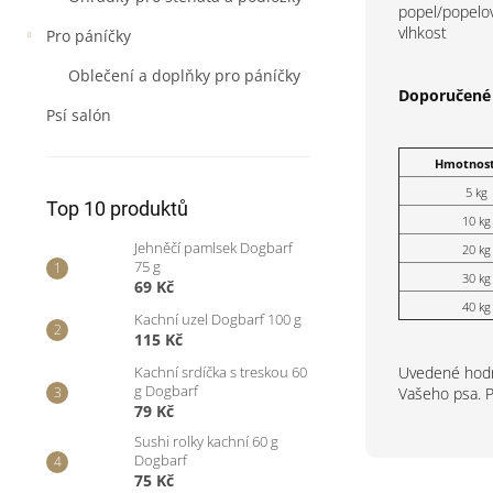
popel/popelo
vlhkost
Pro páníčky
Oblečení a doplňky pro páníčky
Doporučené
Psí salón
Hmotnost
5 kg
Top 10 produktů
10 kg
Jehněčí pamlsek Dogbarf
20 kg
75 g
30 kg
69 Kč
40 kg
Kachní uzel Dogbarf 100 g
115 Kč
Uvedené hodno
Kachní srdíčka s treskou 60
g Dogbarf
Vašeho psa. P
79 Kč
Sushi rolky kachní 60 g
Dogbarf
75 Kč