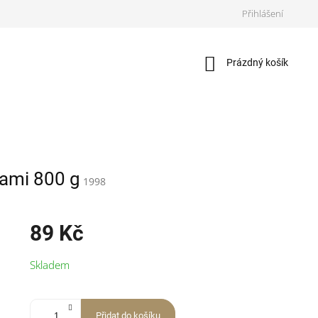
Přihlášení
Nákupní
Prázdný košík
košík
kami 800 g
1998
89 Kč
Měrná
Skladem
cena:
Přidat do košíku