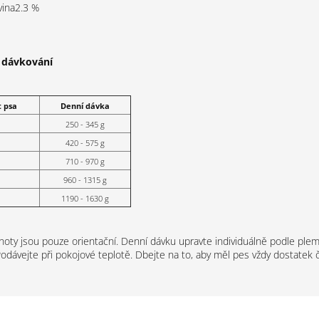
vina
2.3 %
 dávkování
 psa
Denní dávka
250 - 345 g
420 - 575 g
710 - 970 g
960 - 1315 g
1190 - 1630 g
ty jsou pouze orientační. Denní dávku upravte individuálně podle pleme
odávejte při pokojové teplotě. Dbejte na to, aby měl pes vždy dostatek 