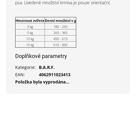
psa. Uvedené množství krmiva je pouze orientační.
Hmotnost zvířete
Denní množství v g
3 kg
180 - 250
5 kg
265 - 365
10 kg
450 - 615
15 kg
610 - 830
Doplňkové parametry
Kategorie
:
B.A.R.F.
EAN
:
4062911023413
Položka byla vyprodána…