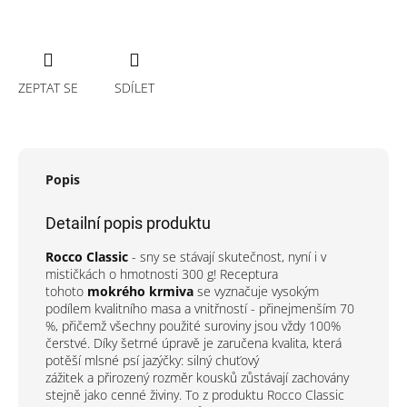
ZEPTAT SE
SDÍLET
Popis
Detailní popis produktu
Rocco Classic
- sny se stávají skutečnost, nyní i v
mističkách o hmotnosti 300 g! Receptura
tohoto
mokrého krmiva
se vyznačuje vysokým
podílem kvalitního masa a vnitřností - přinejmenším 70
%, přičemž všechny použité suroviny jsou vždy 100%
čerstvé. Díky šetrné úpravě je zaručena kvalita, která
potěší mlsné psí jazýčky:
silný chuťový
zážitek
a
přirozený rozměr kousků
zůstávají zachovány
stejně jako
cenné živiny.
To z produktu Rocco Classic