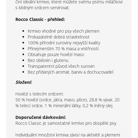
činí ideální krmivo, které můžete svému psímu miláčkovi
s klidným srdcem servírovat.
Rocco Classic - přehled:
Krmivo vhodné pro psy všech plemen
Prokazatelně dobrá stravitelnost
100% přírodní suroviny nejvyšší kvality
Přinejmenším 70 % masa a vnitřností
Obsahuje pouze hovězí maso
Bez obilovin i glutenu
Transparentní původ všech surovin
Bez přidaných aromat, barviv a dochucovadel
Složení:
Hovězí s telecím srdcem:
50 % hovězí (srdce, játra, maso, plíce), 28,8 % vývar, 20
% telecí srdce, 1 % minerální látky, 0,2 % lněný olej.
Doporučené dávkování:
Rocco Classic je samostatné krmivo pro dospělé psy.
Individuální množství krmiva závisí na aktivitě a plemeni