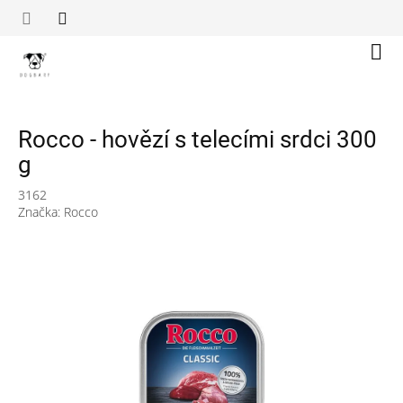
Přejít
na
obsah
Náku
koší
Rocco - hovězí s telecími srdci 300
g
3162
Značka:
Rocco