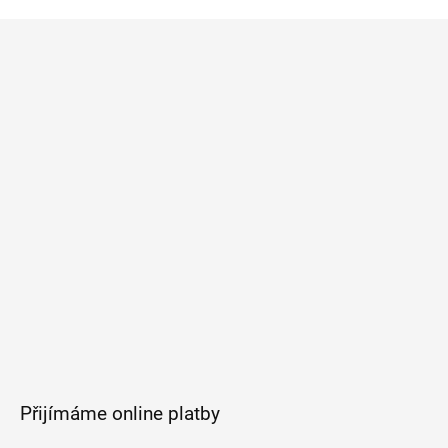
Z
á
p
a
t
í
Přijímáme online platby