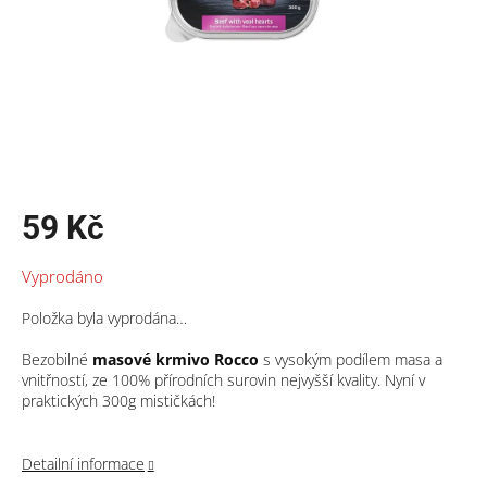
59 Kč
Měrná
Vyprodáno
cena:
Položka byla vyprodána…
Bezobilné
masové krmivo Rocco
s vysokým podílem masa a
vnitřností, ze 100% přírodních surovin nejvyšší kvality. Nyní v
praktických 300g mističkách!
Detailní informace