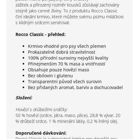
zážitek
a
přirozený rozměr kousků
zůstávají zachovány
stejně jako
cenné živiny.
To z produktu Rocco Classic
činí ideální krmivo, které můžete svému psímu miláčkovi
s klidným srdcem servírovat.
Rocco Classic - přehled:
Krmivo vhodné pro psy všech plemen
Prokazatelně dobrá stravitelnost
100% přírodní suroviny nejvyšší kvality
Přinejmenším 70 % masa a vnitřností
Obsahuje pouze hovězí maso
Bez obilovin i glutenu
Transparentní původ všech surovin
Bez přidaných aromat, barviv a dochucovadel
Složení:
Hovězí s drůbežími srdíčky:
50 % hovězí (srdce, játra, maso, plíce), 28,8 % vývar, 20
% drůbeží srdce, 1 % minerální látky, 0,2 % lněný olej.
Doporučené dávkování:
Rocco Classic je samostatné krmivo pro dospělé psy.