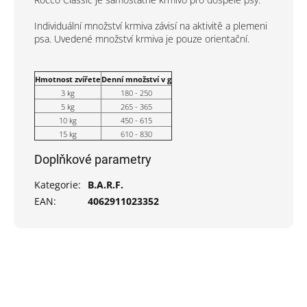
Individuální množství krmiva závisí na aktivitě a plemeni
psa. Uvedené množství krmiva je pouze orientační.
Hmotnost zvířete
Denní množství v g
3 kg
180 - 250
5 kg
265 - 365
10 kg
450 - 615
15 kg
610 - 830
Doplňkové parametry
Kategorie
:
B.A.R.F.
EAN
:
4062911023352