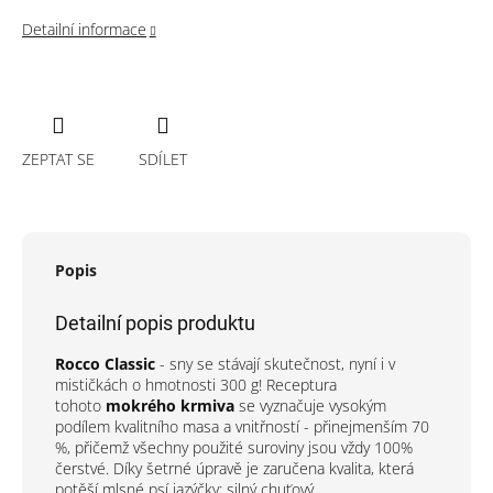
Detailní informace
ZEPTAT SE
SDÍLET
Popis
Detailní popis produktu
Rocco Classic
- sny se stávají skutečnost, nyní i v
mističkách o hmotnosti 300 g! Receptura
tohoto
mokrého krmiva
se vyznačuje vysokým
podílem kvalitního masa a vnitřností - přinejmenším 70
%, přičemž všechny použité suroviny jsou vždy 100%
čerstvé. Díky šetrné úpravě je zaručena kvalita, která
potěší mlsné psí jazýčky:
silný chuťový