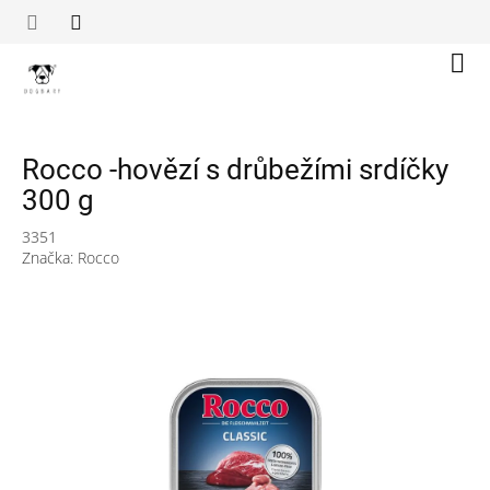
Přejít
na
obsah
Náku
koší
Rocco -hovězí s drůbežími srdíčky
300 g
3351
Značka:
Rocco