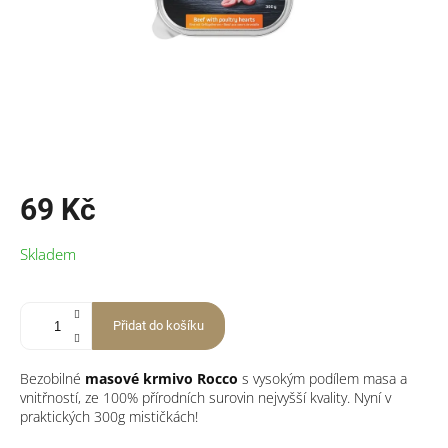
69 Kč
Měrná
Skladem
cena:
Přidat do košíku
Bezobilné
masové krmivo Rocco
s vysokým podílem masa a
vnitřností, ze 100% přírodních surovin nejvyšší kvality. Nyní v
praktických 300g mističkách!