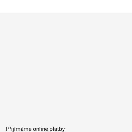
Z
á
p
a
t
í
Přijímáme online platby