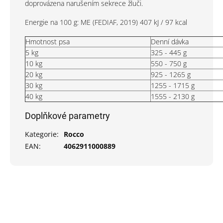
doprovázena narušením sekrece žluči.
Energie na 100 g: ME (FEDIAF, 2019) 407 kJ / 97 kcal
Hmotnost psa
Denní dávka
5 kg
325 - 445 g
10 kg
550 - 750 g
20 kg
925 - 1265 g
30 kg
1255 - 1715 g
40 kg
1555 - 2130 g
Doplňkové parametry
Kategorie
:
Rocco
EAN
:
4062911000889