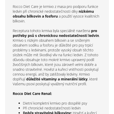
Rocco Diet Care je krmivo z masa pro podporu funkce
ledvin při chronické nedostatečnosti díky
nízkému
obsahu bílkovin a fosforu
a použití vysoce kvalitních
bílkovin.
Receptura tohoto krmiva byla speciálně navržena
pro
potřeby psů s chronickou nedostatečností ledvin
.
Krmivo s nízkým obsahem bílkovin a se sníženým
obsahem sodíku a fosforu je důležité pro psy trpící
problémy s ledvinami, protože vysoký obsah těchto
složek může mít škodlivý vliv na funkci ledvin. Z tohoto
důvodu obsahuje toto mokré krmivo upravený podíl
živočišných bílkovin, které jsou zároveň velmi dobře a
snadno stravitelné. Hovězí a kuřecí vnitřnosti poskytují
cennou energii, aniž by zatěžovaly ledviny. Krmivo
doplňují
důležité vitaminy a minerální látky
, které
Vašemu psovi poskytují vyvážený nutriční profil.
Rocco Diet Care Renal:
Dietní kompletní krmivo pro dospělé psy
Při chronické nedostatečnosti ledvin
Dobře stravitelné bílkoviny:
Hovězí a kuřecí