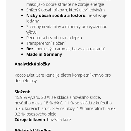
maso jako dobře stravitelné zdroje energie
Snížený obsah bílkovin, který uleví ledvinám
Nízký obsah sodíku a fosforu:
nezatěžuje
ledviny
S cennými vitamíny a minerály pro vyváženou
výživu
Receptura bez obilovin a lepku
Transparentní složení
Bez
chemických aromat, barviv a atraktantů
Made in Germany
Analytické složky
Rocco Diet Care Renal je dietní kompletní krmivo pro
dospělé psy.
Složení:
45,9 % vývaru, 20 % se skládá z hovězího srdce,
hovězího masa, 18 % dýně, 11 % se skládá z kuřecího
tuku, kuřecích srdcí, 3 % celulózy, 1 % minerálních látek,
0,2 % lososového oleje.
Zdroje bílkovin
: hovězí a kuře
Přídatné látky/kg: