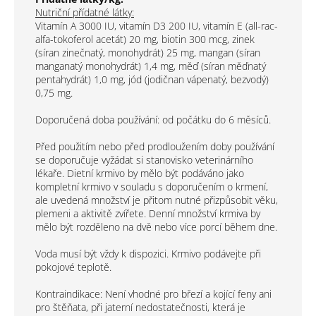
Nutriční přídatné látky:
Vitamín A 3000 IU, vitamín D3 200 IU, vitamín E (all-rac-
alfa-tokoferol acetát) 20 mg, biotin 300 mcg, zinek
(síran zinečnatý, monohydrát) 25 mg, mangan (síran
manganatý monohydrát) 1,4 mg, měď (síran měďnatý
pentahydrát) 1,0 mg, jód (jodičnan vápenatý, bezvodý)
0,75 mg.
Doporučená doba používání: od počátku do 6 měsíců.
Před použitím nebo před prodloužením doby používání
se doporučuje vyžádat si stanovisko veterinárního
lékaře. Dietní krmivo by mělo být podáváno jako
kompletní krmivo v souladu s doporučením o krmení,
ale uvedená množství je přitom nutné přizpůsobit věku,
plemeni a aktivitě zvířete. Denní množství krmiva by
mělo být rozděleno na dvě nebo více porcí během dne.
Voda musí být vždy k dispozici. Krmivo podávejte při
pokojové teplotě.
Kontraindikace: Není vhodné pro březí a kojící feny ani
pro štěňata, při jaterní nedostatečnosti, která je