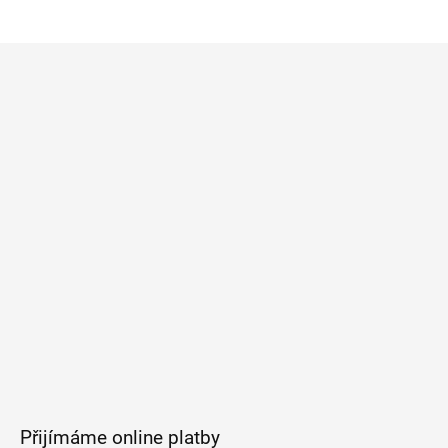
Z
á
p
a
t
í
Přijímáme online platby