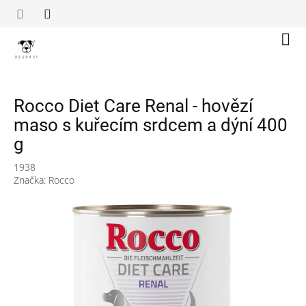
Přejít
na
obsah
Náku
koší
Rocco Diet Care Renal - hovězí
maso s kuřecím srdcem a dýní 400
g
1938
Značka:
Rocco