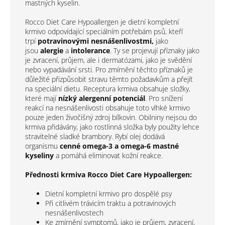
mastných kyselin.
Rocco Diet Care Hypoallergen je dietní kompletní
krmivo odpovídající speciálním potřebám psů, kteří
trpí
potravinovými nesnášenlivostmi,
jako
jsou
alergie
a
intolerance
. Ty se projevují příznaky jako
je zvracení, průjem, ale i dermatózami, jako je svědění
nebo vypadávání srsti. Pro zmírnění těchto příznaků je
důležité přizpůsobit stravu těmto požadavkům a přejít
na speciální dietu. Receptura krmiva obsahuje složky,
které mají
nízký alergenní potenciál
. Pro snížení
reakcí na nesnášenlivosti obsahuje toto vlhké krmivo
pouze jeden živočišný zdroj bílkovin. Obilniny nejsou do
krmiva přidávány, jako rostlinná složka byly použity lehce
stravitelné sladké brambory. Rybí olej dodává
organismu
cenné omega-3 a omega-6 mastné
kyseliny
a pomáhá eliminovat kožní reakce.
Přednosti krmiva Rocco Diet Care Hypoallergen:
Dietní kompletní krmivo pro dospělé psy
Při citlivém trávicím traktu a potravinových
nesnášenlivostech
Ke zmírnění symptomů, jako je průjem, zvracení,