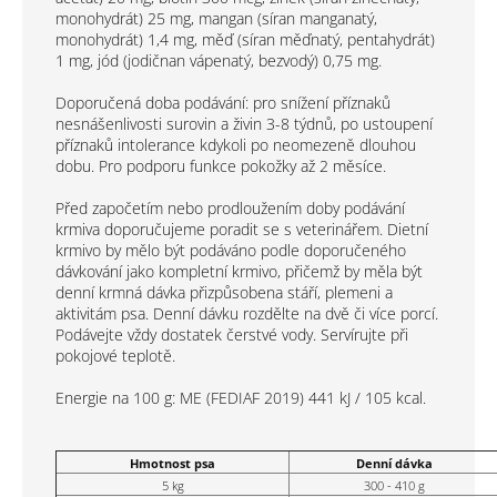
monohydrát) 25 mg, mangan (síran manganatý,
monohydrát) 1,4 mg, měď (síran měďnatý, pentahydrát)
1 mg, jód (jodičnan vápenatý, bezvodý) 0,75 mg.
Doporučená doba podávání: pro snížení příznaků
nesnášenlivosti surovin a živin 3-8 týdnů, po ustoupení
příznaků intolerance kdykoli po neomezeně dlouhou
dobu. Pro podporu funkce pokožky až 2 měsíce.
Před započetím nebo prodloužením doby podávání
krmiva doporučujeme poradit se s veterinářem. Dietní
krmivo by mělo být podáváno podle doporučeného
dávkování jako kompletní krmivo, přičemž by měla být
denní krmná dávka přizpůsobena stáří, plemeni a
aktivitám psa. Denní dávku rozdělte na dvě či více porcí.
Podávejte vždy dostatek čerstvé vody. Servírujte při
pokojové teplotě.
Energie na 100 g: ME (FEDIAF 2019) 441 kJ / 105 kcal.
Hmotnost psa
Denní dávka
5 kg
300 - 410 g