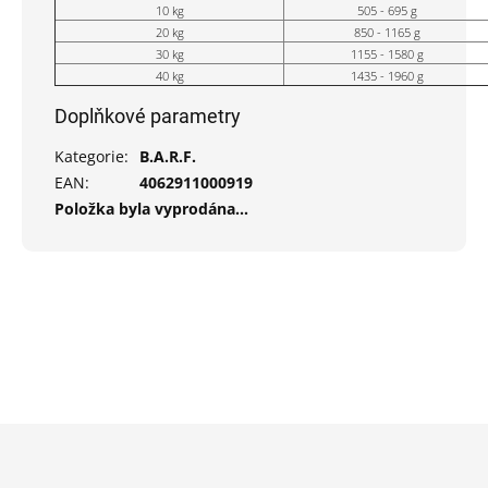
10 kg
505 - 695 g
20 kg
850 - 1165 g
30 kg
1155 - 1580 g
40 kg
1435 - 1960 g
Doplňkové parametry
Kategorie
:
B.A.R.F.
EAN
:
4062911000919
Položka byla vyprodána…
Z
á
p