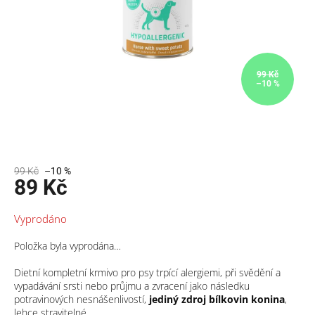
99 Kč
–10 %
99 Kč
–10 %
89 Kč
Měrná
Vyprodáno
cena:
Položka byla vyprodána…
Dietní kompletní krmivo pro psy trpící alergiemi, při svědění a
vypadávání srsti nebo průjmu a zvracení jako následku
potravinových nesnášenlivostí,
jediný zdroj bílkovin
konina
,
lehce stravitelné.