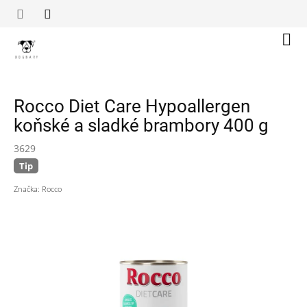
Přejít
na
obsah
Náku
koší
Rocco Diet Care Hypoallergen
koňské a sladké brambory 400 g
3629
Tip
Značka:
Rocco