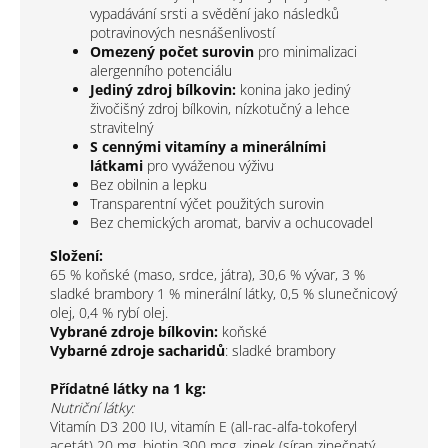
vypadávání srsti a svědění jako následků
potravinových nesnášenlivostí
Omezený počet surovin
pro minimalizaci
alergenního potenciálu
Jediný zdroj bílkovin:
konina jako jediný
živočišný zdroj bílkovin, nízkotučný a lehce
stravitelný
S cennými vitamíny a minerálními
látkami
pro vyváženou výživu
Bez obilnin a lepku
Transparentní výčet použitých surovin
Bez chemických aromat, barviv a ochucovadel
Složení:
65 % koňské (maso, srdce, játra), 30,6 % vývar, 3 %
sladké brambory 1 % minerální látky, 0,5 % slunečnicový
olej, 0,4 % rybí olej.
Vybrané zdroje bílkovin:
koňské
Vybarné zdroje sacharidů
: sladké brambory
Přídatné látky na 1 kg:
Nutriční látky:
Vitamín D3 200 IU, vitamín E (all-rac-alfa-tokoferyl
acetát) 20 mg, biotin 300 mcg, zinek (síran zinečnatý,