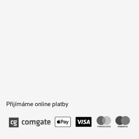
a
t
í
Přijímáme online platby