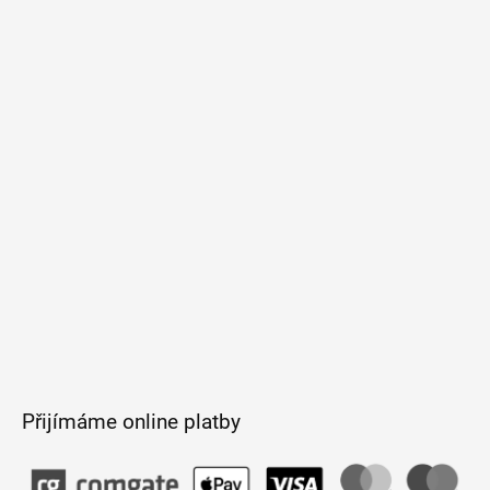
Z
á
p
a
t
í
Přijímáme online platby