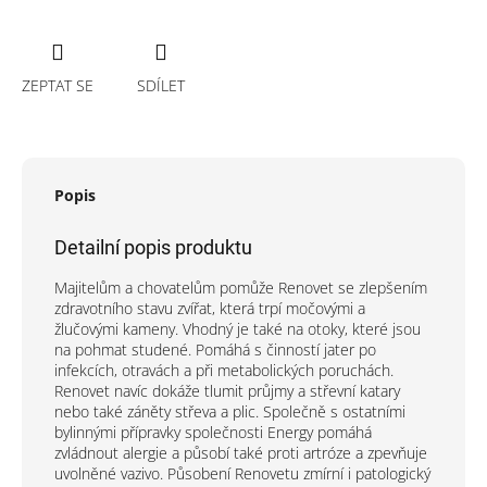
ZEPTAT SE
SDÍLET
Popis
Detailní popis produktu
Majitelům a chovatelům pomůže
Renovet
se zlepšením
zdravotního stavu zvířat, která trpí močovými a
žlučovými kameny. Vhodný je také na otoky, které jsou
na pohmat studené. Pomáhá s činností jater po
infekcích, otravách a při metabolických poruchách.
Renovet navíc dokáže tlumit průjmy a střevní katary
nebo také záněty střeva a plic. Společně s ostatními
bylinnými přípravky společnosti Energy pomáhá
zvládnout alergie a působí také proti artróze a zpevňuje
uvolněné vazivo. Působení Renovetu zmírní i patologický