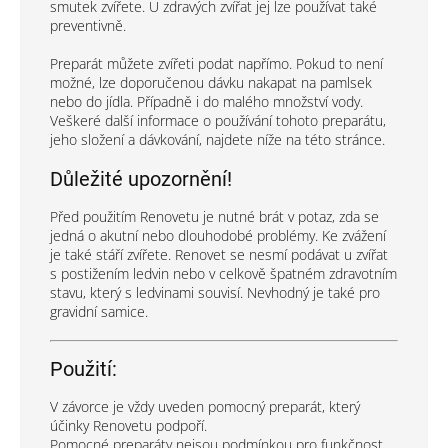
smutek zvířete. U zdravých zvířat jej lze používat také
preventivně.
Preparát můžete zvířeti podat napřímo. Pokud to není
možné, lze doporučenou dávku nakapat na pamlsek
nebo do jídla. Případně i do malého množství vody.
Veškeré další informace o používání tohoto preparátu,
jeho složení a dávkování, najdete níže na této stránce.
Důležité upozornění!
Před použitím Renovetu je nutné brát v potaz, zda se
jedná o akutní nebo dlouhodobé problémy. Ke zvážení
je také stáří zvířete. Renovet se nesmí podávat u zvířat
s postižením ledvin nebo v celkově špatném zdravotním
stavu, který s ledvinami souvisí. Nevhodný je také pro
gravidní samice.
Použití:
V závorce je vždy uveden pomocný preparát, který
účinky Renovetu podpoří.
Pomocné preparáty nejsou podmínkou pro funkčnost