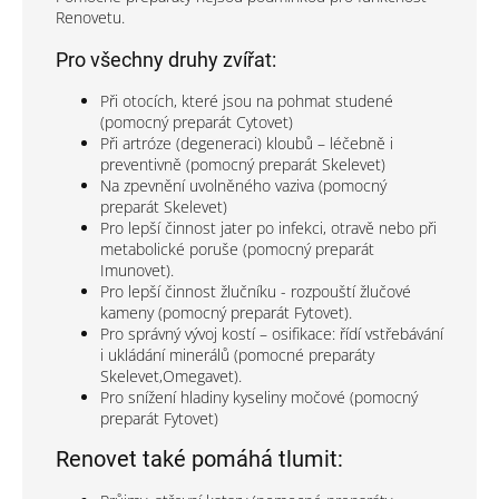
Renovetu.
Pro všechny druhy zvířat:
Při otocích, které jsou na pohmat studené
(pomocný preparát Cytovet)
Při artróze (degeneraci) kloubů – léčebně i
preventivně (pomocný preparát Skelevet)
Na zpevnění uvolněného vaziva (pomocný
preparát Skelevet)
Pro lepší činnost jater po infekci, otravě nebo při
metabolické poruše (pomocný preparát
Imunovet).
Pro lepší činnost žlučníku - rozpouští žlučové
kameny (pomocný preparát Fytovet).
Pro správný vývoj kostí – osifikace: řídí vstřebávání
i ukládání minerálů (pomocné preparáty
Skelevet,Omegavet).
Pro snížení hladiny kyseliny močové (pomocný
preparát Fytovet)
Renovet také pomáhá tlumit: