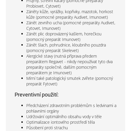
Průjmy, střevní katary (pomocné preparáty
Probiovet, Cytovet)
Záněty kůže, vyrážky, kopřivky, mazotok, horkost
kůže (pomocné preparáty Audivet, Imunovet)
Zánět zevního ucha (pomocné preparáty Audivet,
Cytovet, Imunovet)
Zánět plic doprovázený kašlem, horečkou
(pomocný preparát Imunovet)
Zánět šlach, pohrudnice, kloubního pouzdra
(pomocný preparát Skelevet)
Alergické stavy (nutná příprava předem
preparátem Regavet
- nikdy nepoužívat tyto dva
preparáty společně, dalším pomocným
preparátem je Imunovet)
Mírní také patologický smutek zvířete (pomocný
preparát Fytovet)
Preventivní použití:
Předcházení zdravotním problémům s ledvinami a
pohlavními orgány
Udržování optimálního obsahu vody v těle
Optimalizace iontového prostředí těla
Působení proti strachu