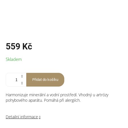
559 Kč
Měrná
Skladem
cena:
Přidat do košíku
Harmonizuje minerální a vodní prostředí. Vhodný u artrózy
pohybového aparátu. Pomáhá při alergiích.
Detailní informace