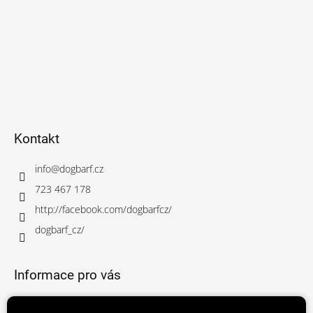
Kontakt
info
@
dogbarf.cz
723 467 178
http://facebook.com/dogbarfcz/
dogbarf_cz/
Informace pro vás
Obchodní podmínky