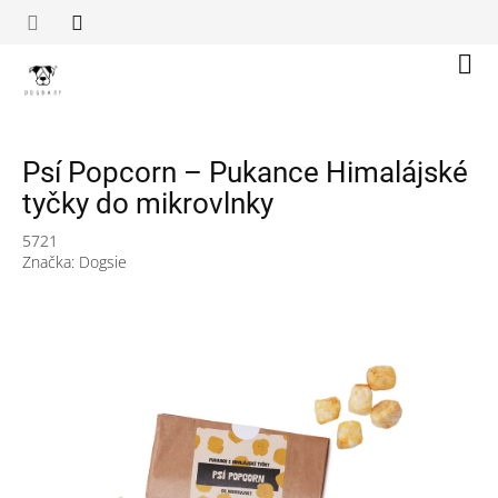
Přejít
na
obsah
Náku
koší
Psí Popcorn – Pukance Himalájské
tyčky do mikrovlnky
5721
Značka:
Dogsie