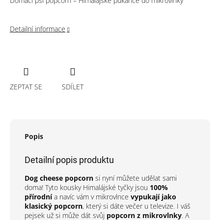
Domácí psí popcorn – Himalájské pukance do mikrovlnky
Detailní informace
ZEPTAT SE
SDÍLET
Popis
Detailní popis produktu
Dog cheese popcorn
si nyní můžete udělat sami
doma! Tyto kousky Himalájské tyčky jsou
100%
přírodní
a navíc vám v mikrovlnce
vypukají jako
klasický popcorn
, který si dáte večer u televize. I váš
pejsek už si může dát svůj
popcorn z mikrovlnky
. A