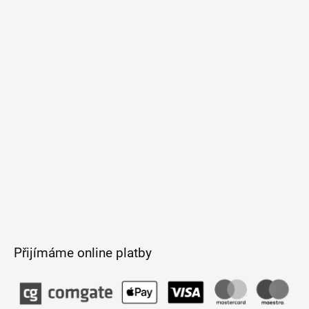
á
p
a
t
í
Přijímáme online platby