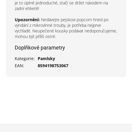
je to úplně jednoduché, stačí se držet návodem na
zadní etiketě!
Upozornění:
Nedávejte pejskovi popcorn hned po
vyndání z mikrovlnné trouby, je potřeba nejprve
vychladit. Neupečené kousky podávat nedoporučujeme,
mohou být příliš ostré.
Doplňkové parametry
Kategorie
:
Pamlsky
EAN
:
8594198753067
Z