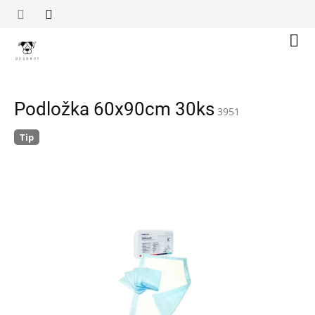
Přejít
na
obsah
Náku
koší
Podložka 60x90cm 30ks
3951
Tip