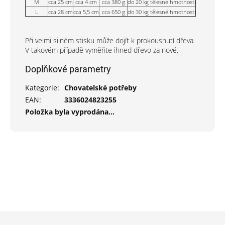
M
cca 25 cm
cca 4 cm
cca 380 g
do 20 kg tělesné hmotnosti
L
cca 28 cm
cca 5,5 cm
cca 650 g
do 30 kg tělesné hmotnosti
Při velmi silném stisku může dojít k prokousnutí dřeva.
V takovém případě vyměňte ihned dřevo za nové.
Doplňkové parametry
Kategorie
:
Chovatelské potřeby
EAN
:
3336024823255
Položka byla vyprodána…
Z