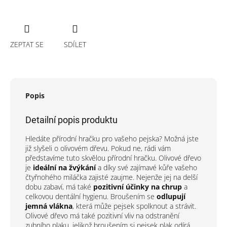
ZEPTAT SE
SDÍLET
Popis
Detailní popis produktu
Hledáte přírodní hračku pro vašeho pejska? Možná jste
již slyšeli o olivovém dřevu. Pokud ne, rádi vám
představíme tuto skvělou přírodní hračku. Olivové dřevo
je
ideální na žvýkání
a díky své zajímavé kůře vašeho
čtyřnohého miláčka zajisté zaujme. Nejenže jej na delší
dobu zabaví, má také
pozitivní účinky na chrup
a
celkovou dentální hygienu. Broušením se
odlupují
jemná vlákna
, která může pejsek spolknout a strávit.
Olivové dřevo má také pozitivní vliv na odstranění
zubního plaku, jelikož broušením si pejsek plak odírá.