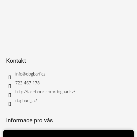
Kontakt
info
@
dogbarf.cz
723 467 178
http://facebook.com/dogbarfcz/
dogbarf_cz/
Informace pro vás
Obchodní podmínky