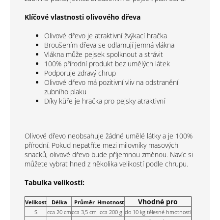
Klíčové vlastnosti olivového dřeva
Olivové dřevo je atraktivní žvýkací hračka
Broušením dřeva se odlamují jemná vlákna
Vlákna může pejsek spolknout a strávit
100% přírodní produkt bez umělých látek
Podporuje zdravý chrup
Olivové dřevo má pozitivní vliv na odstranění
zubního plaku
Díky kůře je hračka pro pejsky atraktivní
Olivové dřevo neobsahuje žádné umělé látky a je 100%
přírodní. Pokud nepatříte mezi milovníky masových
snacků, olivové dřevo bude příjemnou změnou. Navíc si
můžete vybrat hned z několika velikostí podle chrupu.
Tabulka velikostí:
Vhodné pro
Velikost
Délka
Průměr
Hmotnost
S
cca 20 cm
cca 3,5 cm
cca 200 g
do 10 kg tělesné hmotnosti