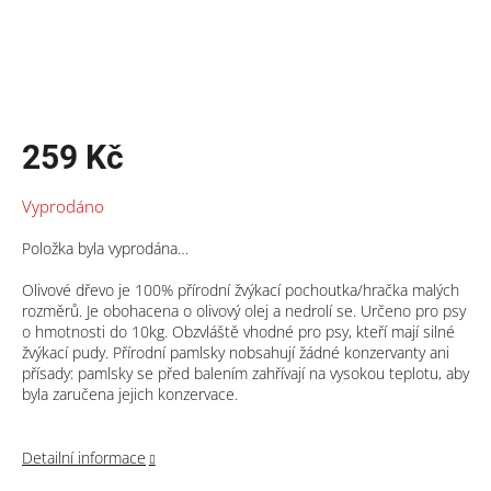
259 Kč
Měrná
Vyprodáno
cena:
Položka byla vyprodána…
Olivové dřevo je 100% přírodní žvýkací pochoutka/hračka malých
rozměrů. Je obohacena o olivový olej a nedrolí se. Určeno pro psy
o hmotnosti do 10kg. Obzvláště vhodné pro psy, kteří mají silné
žvýkací pudy. Přírodní pamlsky nobsahují žádné konzervanty ani
přísady: pamlsky se před balením zahřívají na vysokou teplotu, aby
byla zaručena jejich konzervace.
Detailní informace