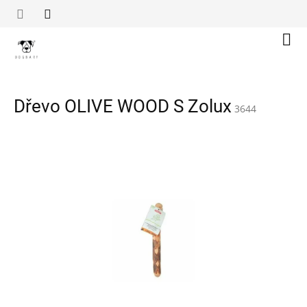
Přejít
na
obsah
Náku
koší
Dřevo OLIVE WOOD S Zolux
3644