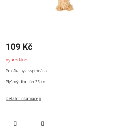
109 Kč
Měrná
Vyprodáno
cena:
Položka byla vyprodána…
Plyšový dlouhán 35 cm
Detailní informace