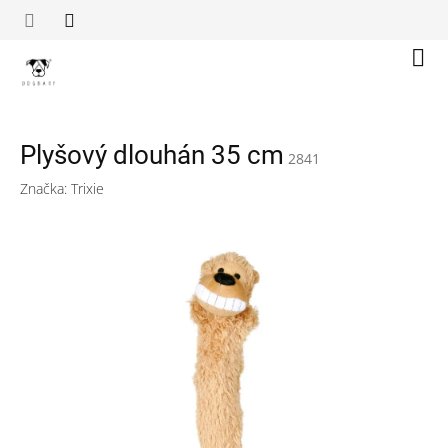
Přejít
na
obsah
Náku
koší
Plyšový dlouhán 35 cm
2841
Značka:
Trixie