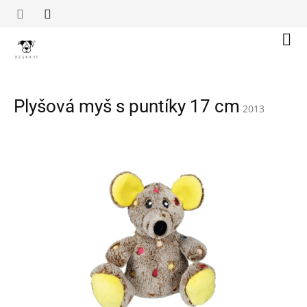
Přejít
na
obsah
Náku
koší
Plyšová myš s puntíky 17 cm
2013