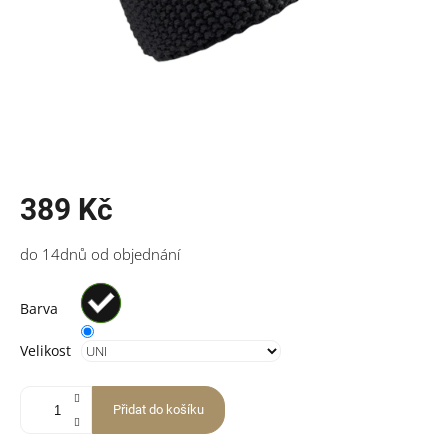
389 Kč
Měrná
do 14dnů od objednání
cena:
Barva
Velikost
Přidat do košíku