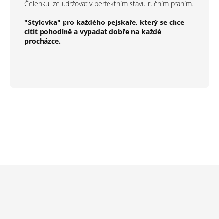
Čelenku lze udržovat v perfektním stavu ručním praním.
"Stylovka" pro každého pejskaře, který se chce
cítit pohodlně a vypadat dobře na každé
procházce.
Z
á
p
a
t