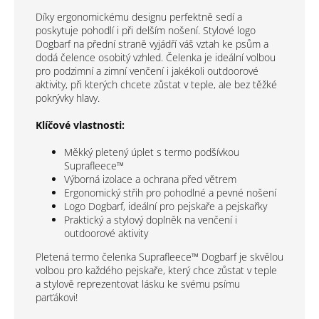
Díky ergonomickému designu perfektně sedí a
poskytuje pohodlí i při delším nošení. Stylové logo
Dogbarf na přední straně vyjádří váš vztah ke psům a
dodá čelence osobitý vzhled. Čelenka je ideální volbou
pro podzimní a zimní venčení i jakékoli outdoorové
aktivity, při kterých chcete zůstat v teple, ale bez těžké
pokrývky hlavy.
Klíčové vlastnosti:
Měkký pletený úplet s termo podšívkou
Suprafleece™
Výborná izolace a ochrana před větrem
Ergonomický střih pro pohodlné a pevné nošení
Logo Dogbarf, ideální pro pejskaře a pejskařky
Praktický a stylový doplněk na venčení i
outdoorové aktivity
Pletená termo čelenka Suprafleece™ Dogbarf je skvělou
volbou pro každého pejskaře, který chce zůstat v teple
a stylově reprezentovat lásku ke svému psímu
parťákovi!