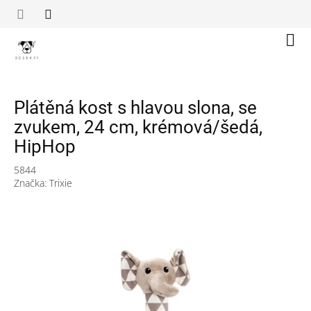
Přejít
na
obsah
Náku
koší
Plátěná kost s hlavou slona, se
zvukem, 24 cm, krémová/šedá,
HipHop
5844
Značka:
Trixie