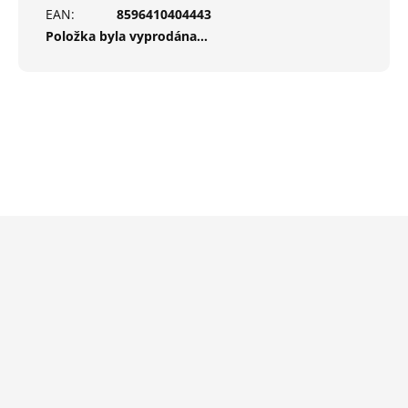
EAN
:
8596410404443
Položka byla vyprodána…
Z
á
p
a
t
í