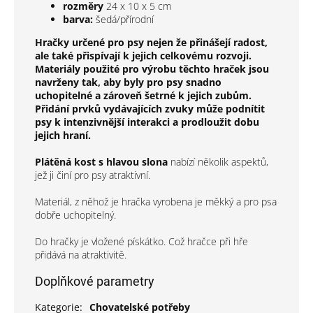
rozměry
24 x 10 x 5 cm
barva:
šedá/přírodní
Hračky určené pro psy nejen že přinášejí radost,
ale také přispívají k jejich celkovému rozvoji.
Materiály použité pro výrobu těchto hraček jsou
navrženy tak, aby byly pro psy snadno
uchopitelné a zároveň šetrné k jejich zubům.
Přidání prvků vydávajících zvuky může podnítit
psy k intenzivnější interakci a prodloužit dobu
jejich hraní.
Plátěná kost s hlavou slona
nabízí několik aspektů,
jež ji činí pro psy atraktivní.
Materiál, z něhož je hračka vyrobena je měkký a pro psa
dobře uchopitelný.
Do hračky je vložené pískátko. Což hračce při hře
přidává na atraktivitě.
Doplňkové parametry
Kategorie
:
Chovatelské potřeby