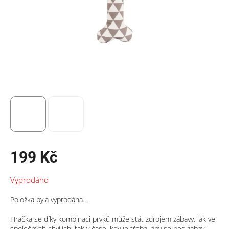
199 Kč
Měrná
Vyprodáno
cena:
Položka byla vyprodána…
Hračka se díky kombinaci prvků může stát zdrojem zábavy, jak ve
společných chvílích, tak v čase, kdy je třeba, aby se pes zabavil