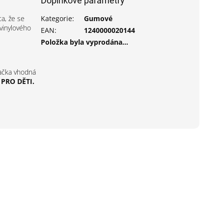
Doplňkové parametry
ta, že se
Kategorie
:
Gumové
 vinylového
EAN
:
1240000020144
Položka byla vyprodána…
račka vhodná
PRO DĚTI.