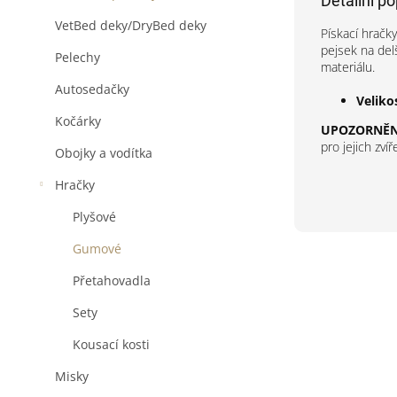
Detailní p
VetBed deky/DryBed deky
Pískací hračky
pejsek na delš
Pelechy
materiálu.
Autosedačky
Veliko
Kočárky
UPOZORNĚN
pro jejich zv
Obojky a vodítka
Hračky
Plyšové
Gumové
Přetahovadla
Sety
Kousací kosti
Misky