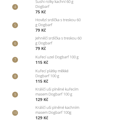
Sushi rolky kachní 60 g
Dogbarf
75 Kč
Hovězí srdíčka s treskou 60
g Dogbarf
79 Kč
Jehněčí srdíčka s treskou 60
g Dogbarf
79 Kč
Kuřecí uzel Dogbarf 100 g
115 Kč
Kuřecí plátky měkké
Dogbarf 100 g
115 Kč
Králičí uši plněné kuřecím
masem Dogbarf 100 g
129 Kč
Králičí uši plněné kachním
masem Dogbarf 100g
129 Kč