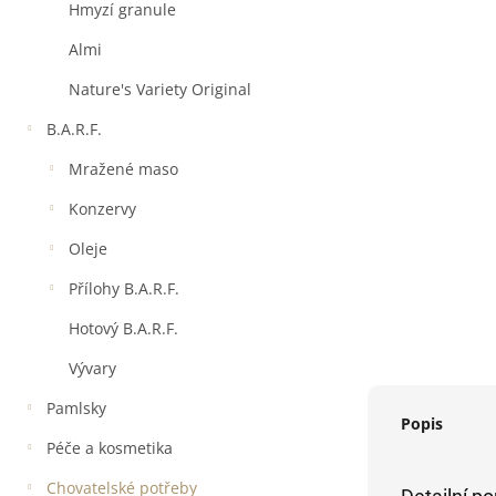
a
Hmyzí granule
n
e
Almi
l
Nature's Variety Original
B.A.R.F.
Mražené maso
Konzervy
Oleje
Přílohy B.A.R.F.
Hotový B.A.R.F.
Vývary
Pamlsky
Popis
Péče a kosmetika
Chovatelské potřeby