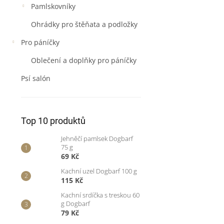
Pamlskovníky
Ohrádky pro štěňata a podložky
Pro páníčky
Oblečení a doplňky pro páníčky
Psí salón
Top 10 produktů
Jehněčí pamlsek Dogbarf
75 g
69 Kč
Kachní uzel Dogbarf 100 g
115 Kč
Kachní srdíčka s treskou 60
g Dogbarf
79 Kč