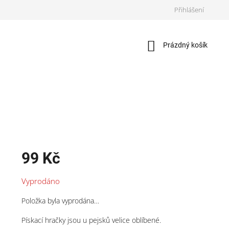
Přihlášení
Nákupní
Prázdný košík
košík
99 Kč
Měrná
Vyprodáno
cena:
Položka byla vyprodána…
Pískací hračky jsou u pejsků velice oblíbené.