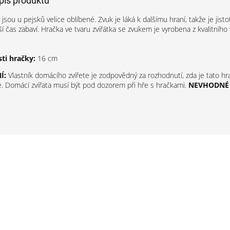
opis produktu
 jsou u pejsků velice oblíbené. Zvuk je láká k dalšímu hraní, takže je jisto
í čas zabaví. Hračka ve tvaru zvířátka se zvukem je vyrobena z kvalitního
sti hračky:
16 cm
Í:
Vlastník domácího zvířete je zodpovědný za rozhodnutí, zda je tato h
íře. Domácí zvířata musí být pod dozorem při hře s hračkami.
NEVHODNÉ 