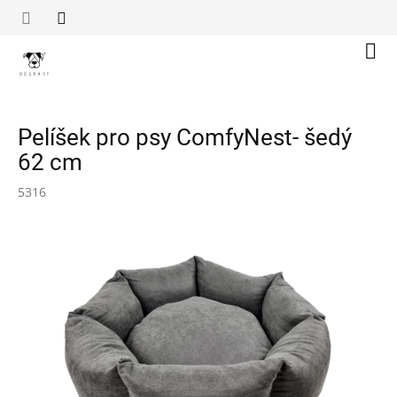
Přejít
na
obsah
Náku
koší
Pelíšek pro psy ComfyNest- šedý
62 cm
5316