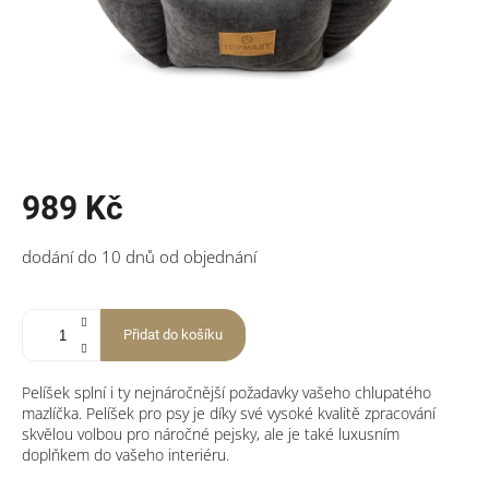
989 Kč
Měrná
dodání do 10 dnů od objednání
cena:
Přidat do košíku
Pelíšek splní i ty nejnáročnější požadavky vašeho chlupatého
mazlíčka. Pelíšek pro psy je díky své vysoké kvalitě zpracování
skvělou volbou pro náročné pejsky, ale je také luxusním
doplňkem do vašeho interiéru.