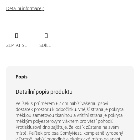
Detailní informace
ZEPTAT SE
SDÍLET
Popis
Detailní popis produktu
Pelíšek s průměrem 62 cm nabízí vašemu psovi
dostatek prostoru k odpočinku. Vnější strana je pokryta
měkkou sametovou tkaninou a vnitřní strana je pokryta
měkkým polyesterovým vláknem pro větší pohodlí.
Protiskluzové dno zajišťuje, že košík zůstane na svém
místě. Pelíšek pro psa ComfyNest, kompletně vyrobený
v Evropě, nabízí pohodlné a ekologické místo na spaní