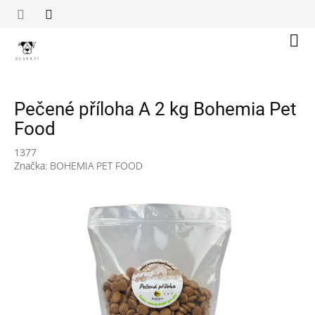
Přejít
na
obsah
Náku
koší
Pečené příloha A 2 kg Bohemia Pet
Food
1377
Značka:
BOHEMIA PET FOOD