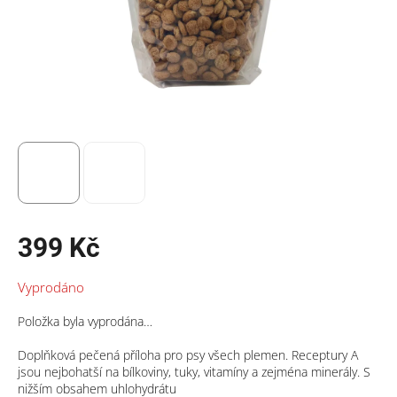
399 Kč
Měrná
Vyprodáno
cena:
Položka byla vyprodána…
Doplňková pečená příloha pro psy všech plemen. Receptury A
jsou nejbohatší na bílkoviny, tuky, vitamíny a zejména minerály. S
nižším obsahem uhlohydrátu