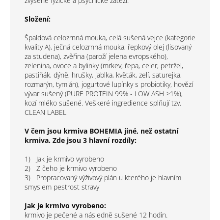
zvýšené fyzické a psychické zátěži.
Složení:
Špaldová celozrnná mouka, celá sušená vejce (kategorie
kvality A), ječná celozrnná mouka, řepkový olej (lisovaný
za studena), zvěřina (paroží jelena evropského),
zelenina, ovoce a bylinky (mrkev, řepa, celer, petržel,
pastiňák, dýně, hrušky, jablka, květák, zelí, saturejka,
rozmarýn, tymián), jogurtové lupínky s probiotiky, hovězí
vývar sušený (PURE PROTEIN 99% - LOW ASH >1%),
kozí mléko sušené. Veškeré ingredience splňují tzv.
CLEAN LABEL
V čem jsou krmiva BOHEMIA jiné, než ostatní
krmiva. Zde jsou 3 hlavní rozdíly:
1) Jak je krmivo vyrobeno
2) Z čeho je krmivo vyrobeno
3) Propracovaný výživový plán u kterého je hlavním
smyslem pestrost stravy
Jak je krmivo vyrobeno:
krmivo je pečené a následně sušené 12 hodin.