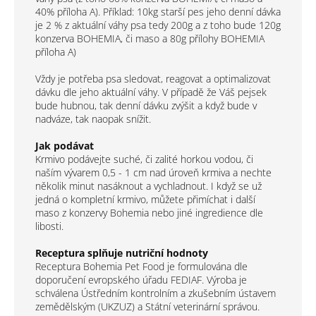
40% příloha A). Příklad: 10kg starší pes jeho denní dávka
je 2 % z aktuální váhy psa tedy 200g a z toho bude 120g
konzerva BOHEMIA, či maso a 80g přílohy BOHEMIA
příloha A)
Vždy je potřeba psa sledovat, reagovat a optimalizovat
dávku dle jeho aktuální váhy. V případě že Váš pejsek
bude hubnou, tak denní dávku zvýšit a když bude v
nadváze, tak naopak snížit.
Jak podávat
Krmivo podávejte suché, či zalité horkou vodou, či
naším vývarem 0,5 - 1 cm nad úroveň krmiva a nechte
několik minut nasáknout a vychladnout. I když se už
jedná o kompletní krmivo, můžete přimíchat i další
maso z konzervy Bohemia nebo jiné ingredience dle
libosti.
Receptura splňuje nutriční hodnoty
Receptura Bohemia Pet Food je formulována dle
doporučení evropského úřadu FEDIAF. Výroba je
schválena Ústředním kontrolním a zkušebním ústavem
zemědělským (UKZUZ) a Státní veterinární správou.