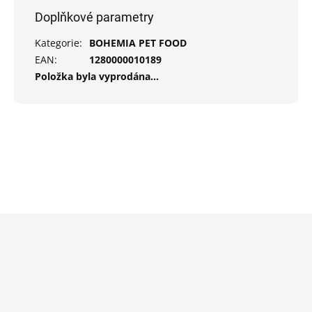
Doplňkové parametry
Kategorie
:
BOHEMIA PET FOOD
EAN
:
1280000010189
Položka byla vyprodána…
Z
á
p
a
t
í