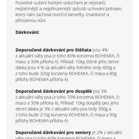
Pozvolné sušení horkým vzduchem je nejstarší,
nejšetrnější a nejpřirozenější způsob uchování potravin,
který nám zachová nutriční benefity, trvanlivost a
přirozenou vůni.
Dávkování:
Doporučené dávkování pro štěňata
jsou 4%
z aktuální váhy psa (z toho 80% konzerva BOHEMIA, či
maso a 30% příloha A). Příklad: 10kg štěně jeho denní
dávka jsou 4 % za aktuální váhy štěněte tedy 400g a
z toho bude 320g konzervy BOHEMIA, či masa a 80g
přílohy BOHEMIA příloha A)
Doporučené dávkování pro dospělé
psy 3%
z aktuální váhy psa (z toho 70% konzerva BOHEMIA, či
maso a 30% příloha A). Příklad: 10kg dospělý pes jeho
denní dávka je 3% z aktuální váhy psa tedy 300g a
z toho bude 210g konzervy BOHEMIA, či masa a 90g
přílohy BOHEMIA příloha A)
Doporučené dávkování pro seniory
je 2% z aktuální
váhy psa (z toho 60% konzerva BOHEMIA, či maso a