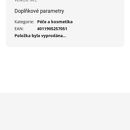
Doplňkové parametry
Kategorie
:
Péče a kosmetika
EAN
:
4011905257051
Položka byla vyprodána…
Z
á
p
a
t
í