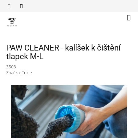
Přejít
na
obsah
Náku
koší
PAW CLEANER - kalíšek k čištění
tlapek M-L
3503
Značka:
Trixie