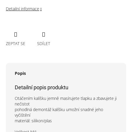
Detailní informace
ZEPTAT SE
SDÍLET
Popis
Detailní popis produktu
Otáčením kalíšku jemně masírujete tlapku a zbavujete ji
nečistot
pohodlná demontáž kalíšku umožní snadné jeho
vyčištění
materiál: silikon/plas
Velikost M/L