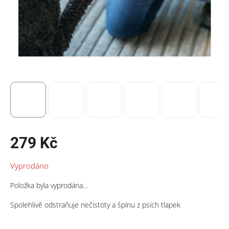
279 Kč
Měrná
Vyprodáno
cena:
Položka byla vyprodána…
Spolehlivě odstraňuje nečistoty a špínu z psích tlapek