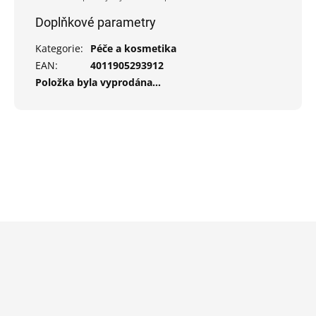
Doplňkové parametry
Kategorie
:
Péče a kosmetika
EAN
:
4011905293912
Položka byla vyprodána…
Z
á
p
a
t
í