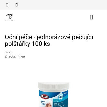
Přejít
na
obsah
Nákupn
košík
Oční péče - jednorázové pečující
polštářky 100 ks
3270
Značka:
Trixie