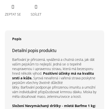
ZEPTAT SE
SDÍLET
Popis
Detailní popis produktu
Barfování je přirozená, vyvážená a chutná cesta, jak dát
vašim pejskům to nejlepší. Jedná se o tepelně
neupravenou i upravenou stravu, která má bezesporu
hned několik výhod.
Pozitivní účinky má na kvalitu
srsti a kůže.
Syrová nevařená i vařená strava poskytne
pejskům všechny životně důležité
látky. Barfování podporuje přirozenou imunitu a umožní
vám individuálně přizpůsobovat krmnou dávku. Miska by
měla obsahovat maso, zeleninu/ovoce a kosti.
Složení Nevymáchaný dršťky - mleté Barfme 1 kg: