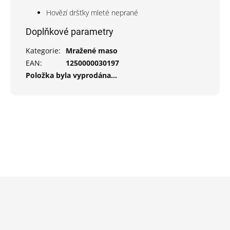
Hovězí dršťky mleté neprané
Doplňkové parametry
Kategorie
:
Mražené maso
EAN
:
1250000030197
Položka byla vyprodána…
Z
á
p
a
t