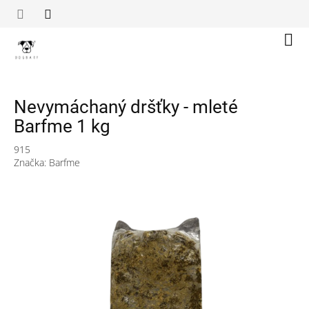
Přejít
na
obsah
Náku
koší
Nevymáchaný dršťky - mleté
Barfme 1 kg
915
Značka:
Barfme