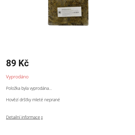
89 Kč
Měrná
Vyprodáno
cena:
Položka byla vyprodána…
Hovězí dršťky mleté neprané
Detailní informace